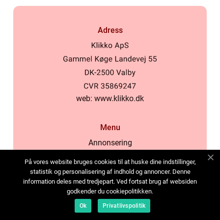
Adress
web:
www.klikko.dk
Menu
Annonsering
Om oss
På vores website bruges cookies til at huske dine indstillinger,
Cookies
statistik og personalisering af indhold og annoncer. Denne
information deles med tredjepart. Ved fortsat brug af websiden
Kontakta oss
godkender du cookiepolitikken.
Sitemap
Ok
Privatlivspolitik