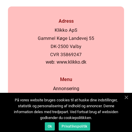
Adress
web:
www.klikko.dk
Menu
Annonsering
Om oss
På vores website bruges cookies til at huske dine indstillinger,
Cookies
statistik og personalisering af indhold og annoncer. Denne
information deles med tredjepart. Ved fortsat brug af websiden
Kontakta oss
godkender du cookiepolitikken.
Sitemap
Ok
Privatlivspolitik