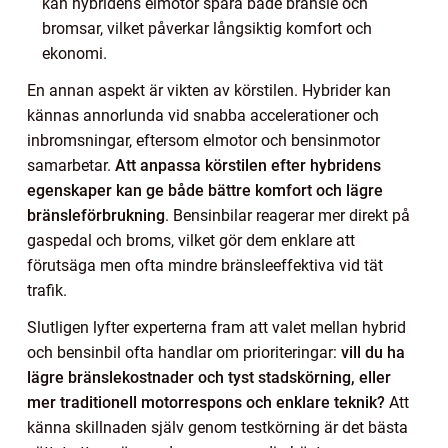
kan hybridens elmotor spara både bränsle och
bromsar, vilket påverkar långsiktig komfort och
ekonomi.
En annan aspekt är vikten av körstilen. Hybrider kan
kännas annorlunda vid snabba accelerationer och
inbromsningar, eftersom elmotor och bensinmotor
samarbetar.
Att anpassa körstilen efter hybridens
egenskaper kan ge både bättre komfort och lägre
bränsleförbrukning
. Bensinbilar reagerar mer direkt på
gaspedal och broms, vilket gör dem enklare att
förutsäga men ofta mindre bränsleeffektiva vid tät
trafik.
Slutligen lyfter experterna fram att valet mellan hybrid
och bensinbil ofta handlar om prioriteringar:
vill du ha
lägre bränslekostnader och tyst stadskörning, eller
mer traditionell motorrespons och enklare teknik?
Att
känna skillnaden själv genom testkörning är det bästa