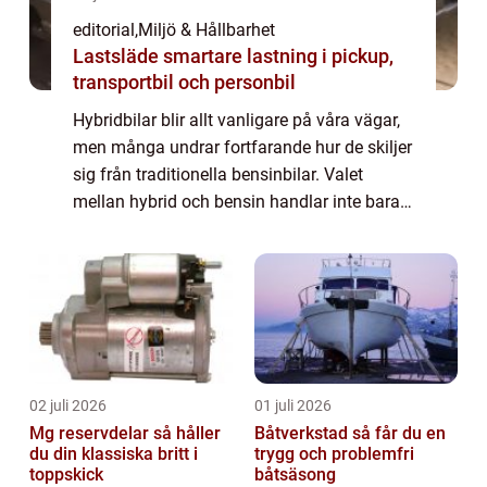
editorial
,
Miljö & Hållbarhet
Lastsläde smartare lastning i pickup,
transportbil och personbil
Hybridbilar blir allt vanligare på våra vägar,
men många undrar fortfarande hur de skiljer
sig från traditionella bensinbilar. Valet
mellan hybrid och bensin handlar inte bara
om bränslekostnader, utan också om...
02 juli 2026
01 juli 2026
Mg reservdelar så håller
Båtverkstad så får du en
du din klassiska britt i
trygg och problemfri
toppskick
båtsäsong