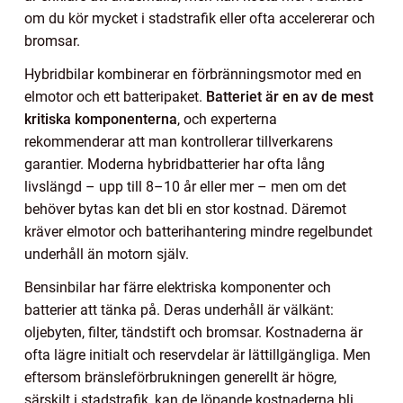
om du kör mycket i stadstrafik eller ofta accelererar och
bromsar.
Hybridbilar kombinerar en förbränningsmotor med en
elmotor och ett batteripaket.
Batteriet är en av de mest
kritiska komponenterna
, och experterna
rekommenderar att man kontrollerar tillverkarens
garantier. Moderna hybridbatterier har ofta lång
livslängd – upp till 8–10 år eller mer – men om det
behöver bytas kan det bli en stor kostnad. Däremot
kräver elmotor och batterihantering mindre regelbundet
underhåll än motorn själv.
Bensinbilar har färre elektriska komponenter och
batterier att tänka på. Deras underhåll är välkänt:
oljebyten, filter, tändstift och bromsar. Kostnaderna är
ofta lägre initialt och reservdelar är lättillgängliga. Men
eftersom bränsleförbrukningen generellt är högre,
särskilt i stadstrafik, kan de löpande kostnaderna bli