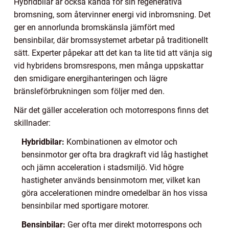
Hybridbilar är också kända för sin regenerativa
bromsning, som återvinner energi vid inbromsning. Det
ger en annorlunda bromskänsla jämfört med
bensinbilar, där bromssystemet arbetar på traditionellt
sätt. Experter påpekar att det kan ta lite tid att vänja sig
vid hybridens bromsrespons, men många uppskattar
den smidigare energihanteringen och lägre
bränsleförbrukningen som följer med den.
När det gäller acceleration och motorrespons finns det
skillnader:
Hybridbilar:
Kombinationen av elmotor och
bensinmotor ger ofta bra dragkraft vid låg hastighet
och jämn acceleration i stadsmiljö. Vid högre
hastigheter används bensinmotorn mer, vilket kan
göra accelerationen mindre omedelbar än hos vissa
bensinbilar med sportigare motorer.
Bensinbilar:
Ger ofta mer direkt motorrespons och