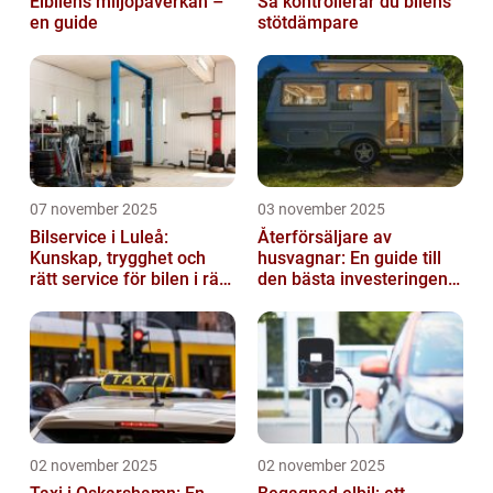
Elbilens miljöpåverkan –
Så kontrollerar du bilens
en guide
stötdämpare
07 november 2025
03 november 2025
Bilservice i Luleå:
Återförsäljare av
Kunskap, trygghet och
husvagnar: En guide till
rätt service för bilen i rätt
den bästa investeringen
tid
för din fritid
02 november 2025
02 november 2025