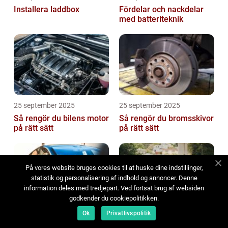
Installera laddbox
Fördelar och nackdelar
med batteriteknik
25 september 2025
25 september 2025
Så rengör du bilens motor
Så rengör du bromsskivor
på rätt sätt
på rätt sätt
På vores website bruges cookies til at huske dine indstillinger,
statistik og personalisering af indhold og annoncer. Denne
information deles med tredjepart. Ved fortsat brug af websiden
godkender du cookiepolitikken.
Ok
Privatlivspolitik
24 september 2025
24 september 2025
Hur påverkar framtidens
Så får du bilen att glänsa