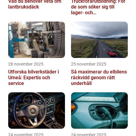
Vad du behöver veta om
Truckförarutbildning: För
lantbruksdäck
de som söker sig till
lager- och
logistikbranschen
28 november 2025
25 november 2025
Utforska bilverkstäder i
Så maximerar du elbilens
Umeå: Expertis och
räckvidd genom rätt
service
underhåll
24 november 2025
24 november 2025