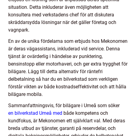
situation. Detta inkluderar även möjligheten att
konsultera med verkstadens chef för att diskutera
skräddarsydda lösningar när det gäller företag och
vagnpark.
En av de unika fördelarna som erbjuds hos Mekonomen
är deras vägassistans, inkluderad vid service. Denna
tjänst är ovärderlig i händelse av punktering,
bensinstopp eller motorhaveri, och ger extra trygghet för
bilägare. Lägg till detta alternativ för räntefri
delbetalning så har du en bilverkstad som verkligen
förstår vikten av både kostnadseffektivitet och att hålla
bilägare mobila.
Sammanfattningsvis, för bilägare i Umeå som söker
en bilverkstad Umeå med
både kompetens och
kundfokus, är Mekonomen ett självklart val. Med deras
breda utbud av tjänster, garanti på reservdelar, och
digitala bokningsmöjligheter, erbjuder de helhetspaket