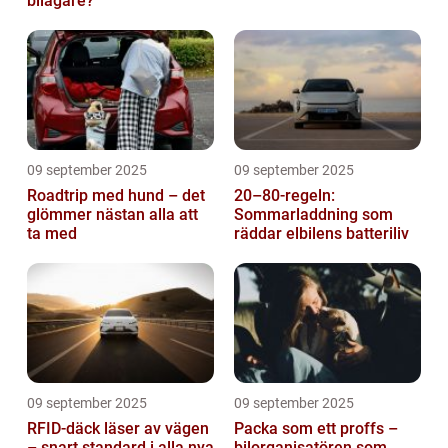
bilägare?
09 september 2025
09 september 2025
Roadtrip med hund – det
20–80-regeln:
glömmer nästan alla att
Sommarladdning som
ta med
räddar elbilens batteriliv
09 september 2025
09 september 2025
RFID-däck läser av vägen
Packa som ett proffs –
– snart standard i alla nya
bilorganisatören som