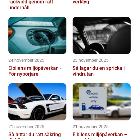
räckvidd genom rätt
verktyg
underhåll
24 november 2025
23 november 2025
Elbilens miljöpåverkan -
Så lagar du en spricka i
För nybörjare
vindrutan
21 november 2025
21 november 2025
Så hittar du rätt säkring
Elbilens miljöpåverkan –