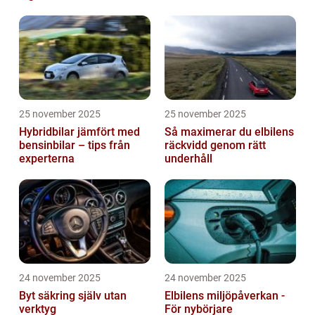
logistikbranschen
25 november 2025
25 november 2025
Hybridbilar jämfört med
Så maximerar du elbilens
bensinbilar – tips från
räckvidd genom rätt
experterna
underhåll
24 november 2025
24 november 2025
Byt säkring själv utan
Elbilens miljöpåverkan -
verktyg
För nybörjare