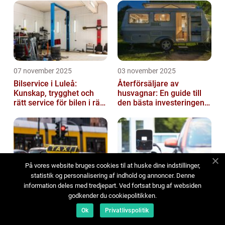
07 november 2025
03 november 2025
Bilservice i Luleå:
Återförsäljare av
Kunskap, trygghet och
husvagnar: En guide till
rätt service för bilen i rätt
den bästa investeringen
tid
för din fritid
På vores website bruges cookies til at huske dine indstillinger,
statistik og personalisering af indhold og annoncer. Denne
information deles med tredjepart. Ved fortsat brug af websiden
02 november 2025
02 november 2025
godkender du cookiepolitikken.
Taxi i Oskarshamn: En
Begagnad elbil: ett
guide till smidiga och
klimatsmart och
Ok
Privatlivspolitik
trygga resor
ekonomiskt val