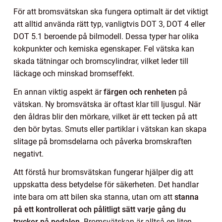
För att bromsvätskan ska fungera optimalt är det viktigt
att alltid använda rätt typ, vanligtvis DOT 3, DOT 4 eller
DOT 5.1 beroende på bilmodell. Dessa typer har olika
kokpunkter och kemiska egenskaper. Fel vätska kan
skada tätningar och bromscylindrar, vilket leder till
läckage och minskad bromseffekt.
En annan viktig aspekt är
färgen och renheten
på
vätskan. Ny bromsvätska är oftast klar till ljusgul. När
den åldras blir den mörkare, vilket är ett tecken på att
den bör bytas. Smuts eller partiklar i vätskan kan skapa
slitage på bromsdelarna och påverka bromskraften
negativt.
Att förstå hur bromsvätskan fungerar hjälper dig att
uppskatta dess betydelse för säkerheten. Det handlar
inte bara om att bilen ska stanna, utan om att
stanna
på ett kontrollerat och pålitligt sätt varje gång du
trycker på pedalen
. Bromsvätskan är alltså en liten