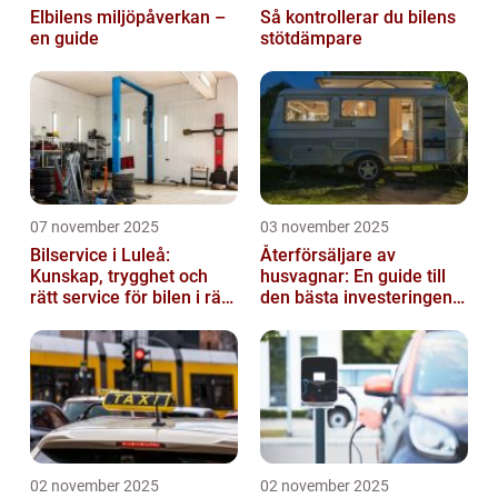
Elbilens miljöpåverkan –
Så kontrollerar du bilens
en guide
stötdämpare
07 november 2025
03 november 2025
Bilservice i Luleå:
Återförsäljare av
Kunskap, trygghet och
husvagnar: En guide till
rätt service för bilen i rätt
den bästa investeringen
tid
för din fritid
02 november 2025
02 november 2025