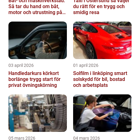
Båt- och maskinverkstad:
Taxi i Östersund så väljer
Så tar du hand om båt,
du rätt för en trygg och
motor och utrustning på
smidig resa
rätt sätt
03 april 2026
01 april 2026
Handledarkurs körkort
Solfilm i linköping smart
borlänge trygg start för
solskydd för bil, bostad
privat övningskörning
och arbetsplats
05 mars 2026
04 mars 2026