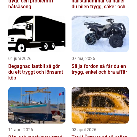
trygg och problemfri
hallstahammar så håller
båtsäsong
du bilen trygg, säker och
värdefull
01 juni 2026
07 maj 2026
Begagnad lastbil så gör
Sälja fordon så får du en
du ett tryggt och lönsamt
trygg, enkel och bra affär
köp
11 april 2026
03 april 2026