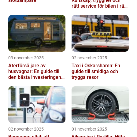
stötdämpare
Kunskap, trygghet och
rätt service för bilen i rätt
tid
03 november 2025
02 november 2025
Återförsäljare av
Taxi i Oskarshamn: En
husvagnar: En guide till
guide till smidiga och
den bästa investeringen
trygga resor
för din fritid
02 november 2025
01 november 2025
Begagnad elbil: ett
Bilservice i Partille: Hitta