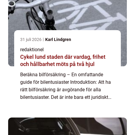
31 juli 2026
Karl Lindgren
redaktionel
Cykel lund staden där vardag, frihet
och hållbarhet möts på två hjul
Beräkna bilförsäkring – En omfattande
guide för bilentusiaster Introduktion: Att ha
rätt bilförsäkring är avgörande för alla
bilentusiaster. Det är inte bara ett juridiskt
krav utan även ett sätt att skydda sig själv
och sin bil i händelse av o...