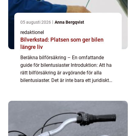
05 augusti 2026
Anna Bergqvist
redaktionel
Bilverkstad: Platsen som ger bilen
längre liv
Beräkna bilförsäkring – En omfattande
guide för bilentusiaster Introduktion: Att ha
rätt bilförsäkring är avgörande för alla
bilentusiaster. Det är inte bara ett juridiskt
krav utan även ett sätt att skydda sig själv
och sin bil i händelse av o...