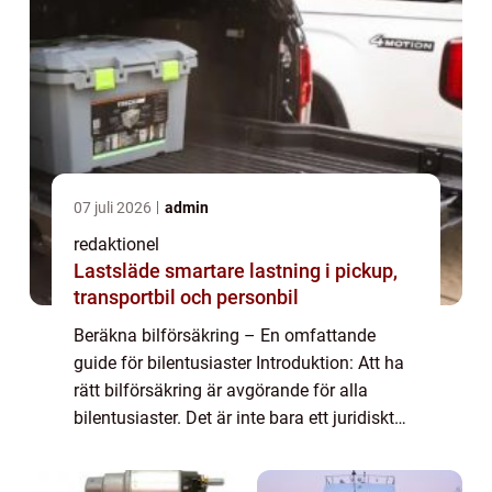
07 juli 2026
admin
redaktionel
Lastsläde smartare lastning i pickup,
transportbil och personbil
Beräkna bilförsäkring – En omfattande
guide för bilentusiaster Introduktion: Att ha
rätt bilförsäkring är avgörande för alla
bilentusiaster. Det är inte bara ett juridiskt
krav utan även ett sätt att skydda sig själv
och sin bil i händelse av o...