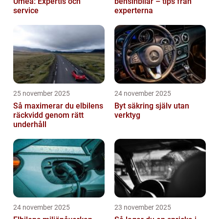
Umeå: Expertis och
bensinbilar – tips från
service
experterna
25 november 2025
24 november 2025
Så maximerar du elbilens
Byt säkring själv utan
räckvidd genom rätt
verktyg
underhåll
24 november 2025
23 november 2025