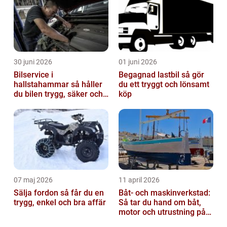
30 juni 2026
01 juni 2026
Bilservice i
Begagnad lastbil så gör
hallstahammar så håller
du ett tryggt och lönsamt
du bilen trygg, säker och
köp
värdefull
07 maj 2026
11 april 2026
Sälja fordon så får du en
Båt- och maskinverkstad:
trygg, enkel och bra affär
Så tar du hand om båt,
motor och utrustning på
rätt sätt