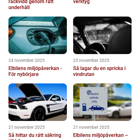
räckvidd genom rätt
verktyg
underhåll
24 november 2025
23 november 2025
Elbilens miljöpåverkan -
Så lagar du en spricka i
För nybörjare
vindrutan
21 november 2025
21 november 2025
Så hittar du rätt säkring
Elbilens miljöpåverkan –