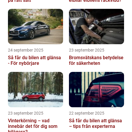
på rätt sätt
elbilar elbilens räckvidd?
24 september 2025
23 september 2025
Så får du bilen att glänsa
Bromsvätskans betydelse
- För nybörjare
för säkerheten
23 september 2025
22 september 2025
Vinterkörning – vad
Så får du bilen att glänsa
innebär det för dig som
– tips från experterna
bilägare?