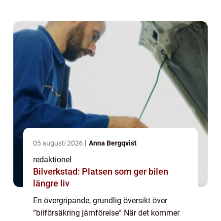
bilförsäkring är ett avtal mellan en
försäkringsgivare och en biläga...
05 augusti 2026
Anna Bergqvist
redaktionel
Bilverkstad: Platsen som ger bilen
längre liv
En övergripande, grundlig översikt över
”bilförsäkring jämförelse” När det kommer