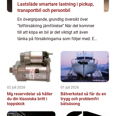
Lastsläde smartare lastning i pickup,
transportbil och personbil
En övergripande, grundlig översikt över
”bilförsäkring jämförelse” När det kommer
till att köpa en bil är det viktigt att även
tänka på försäkringarna som följer med. En
bilförsäkring är ett avtal mellan en
försäkringsgivare och en biläga...
02 juli 2026
01 juli 2026
Mg reservdelar så håller
Båtverkstad så får du en
du din klassiska britt i
trygg och problemfri
toppskick
båtsäsong