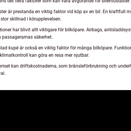
inns det flera faktorer som kan vara avgörande för bilentusiaster:
er är prestanda en viktig faktor vid köp av en bil. En kraftfull
tor skillnad i körupplevelsen.
ioner har blivit allt viktigare för bilköpare. Airbags, antisladd
ch passagerarnas säkerhet.
ad kupé är också en viktig faktor för många bilköpare. Funktio
limatkontroll kan göra en resa mer njutbar.
riset kan driftskostnaderna, som bränsleförbrukning och under
al.