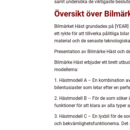
samt undersöka de viktigaste beslutsf
Översikt över Bilmär
Bilmärket Häst grundades på [YEAR] o
ett rykte för att tillverka pålitliga
material och de senaste teknologiska 
Presentation av Bilmärke Häst och d
Bilmärke Häst erbjuder ett brett utb
modellerna:
1. Hästmodell A – En kombination av 
bilentusiaster som letar efter en per
2. Hästmodell B – För de som söker 
funktioner för att klara av alla type
3. Hästmodell C – En lyxbil för de s
och bekvämlighetsfunktionerna. Det ä