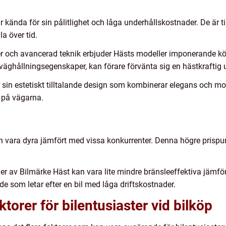
är kända för sin pålitlighet och låga underhållskostnader. De är 
a över tid.
er och avancerad teknik erbjuder Hästs modeller imponerande kö
väghållningsegenskaper, kan förare förvänta sig en hästkraftig
ör sin estetiskt tilltalande design som kombinerar elegans och
ut på vägarna.
n vara dyra jämfört med vissa konkurrenter. Denna högre prispu
er av Bilmärke Häst kan vara lite mindre bränsleeffektiva jämfö
 de som letar efter en bil med låga driftskostnader.
orer för bilentusiaster vid bilköp