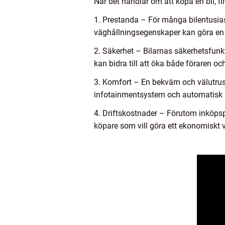
När det handlar om att köpa en bil, f
1. Prestanda – För många bilentusiast
väghållningsegenskaper kan göra en s
2. Säkerhet – Bilarnas säkerhetsfunkt
kan bidra till att öka både föraren o
3. Komfort – En bekväm och välutrust
infotainmentsystem och automatisk k
4. Driftskostnader – Förutom inköpsp
köpare som vill göra ett ekonomiskt v