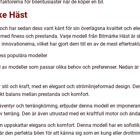
aktorerna för bilentusiaster när de köper en bil.
ke Häst
ch har sedan dess varit känt för sin överlägsna kvalitet och el
 bilar med finess och prestanda. Varje modell från Bilmärke Häst 
innovationerna, vilket har gjort dem till en av de mest eftertr
ess populära modeller
ud av modeller som passar olika behov och preferenser. Nedan ä
stil och kraft, med en elegant och strömlinjeformad design. Denn
fekt balans mellan prestanda och komfort.
äventyr och terrängkörning, erbjuder denna modell en imponeran
r av terräng. Den är även utrustad med en kraftfull motor och än
om uppskattar elegans och komfort. Denna modell har en sofisti
r den perfekta bilen för att känna sig som en kung eller drottni