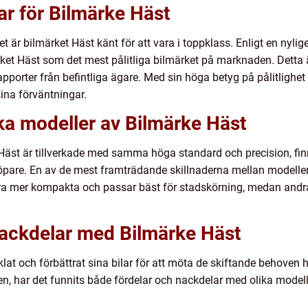
ar för Bilmärke Häst
het är bilmärket Häst känt för att vara i toppklass. Enligt en ny
t Häst som det mest pålitliga bilmärket på marknaden. Detta är 
srapporter från befintliga ägare. Med sin höga betyg på pålitlighet
sina förväntningar.
ika modeller av Bilmärke Häst
e Häst är tillverkade med samma höga standard och precision, fin
öpare. En av de mest framträdande skillnaderna mellan modeller
ra mer kompakta och passar bäst för stadskörning, medan andr
nackdelar med Bilmärke Häst
t och förbättrat sina bilar för att möta de skiftande behoven ho
, har det funnits både fördelar och nackdelar med olika modelle