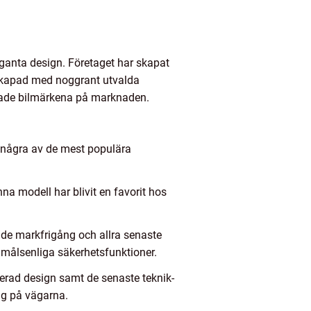
eganta design. Företaget har skapat
är skapad med noggrant utvalda
aktade bilmärkena på marknaden.
r några av de mest populära
a modell har blivit en favorit hos
de markfrigång och allra senaste
damålsenliga säkerhetsfunktioner.
kerad design samt de senaste teknik-
ng på vägarna.