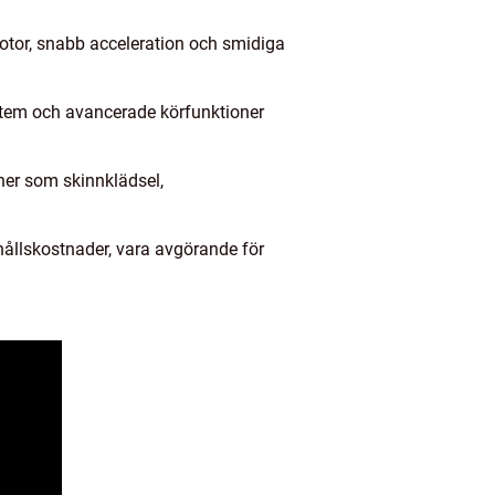
 motor, snabb acceleration och smidiga
system och avancerade körfunktioner
ner som skinnklädsel,
hållskostnader, vara avgörande för