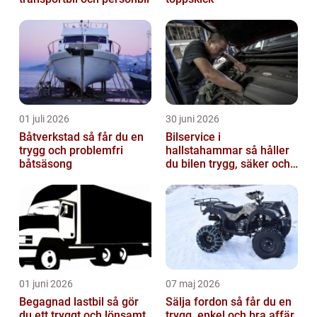
01 juli 2026
30 juni 2026
Båtverkstad så får du en
Bilservice i
trygg och problemfri
hallstahammar så håller
båtsäsong
du bilen trygg, säker och
värdefull
01 juni 2026
07 maj 2026
Begagnad lastbil så gör
Sälja fordon så får du en
du ett tryggt och lönsamt
trygg, enkel och bra affär