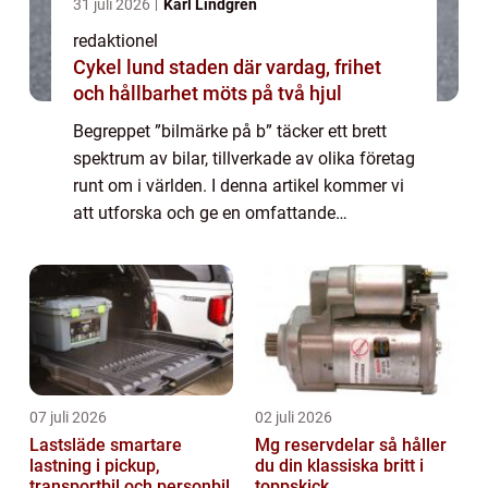
31 juli 2026
Karl Lindgren
redaktionel
Cykel lund staden där vardag, frihet
och hållbarhet möts på två hjul
Begreppet ”bilmärke på b” täcker ett brett
spektrum av bilar, tillverkade av olika företag
runt om i världen. I denna artikel kommer vi
att utforska och ge en omfattande
presentation av bilmärket på b, analysera
dess popularitet, undersök...
07 juli 2026
02 juli 2026
Lastsläde smartare
Mg reservdelar så håller
lastning i pickup,
du din klassiska britt i
transportbil och personbil
toppskick