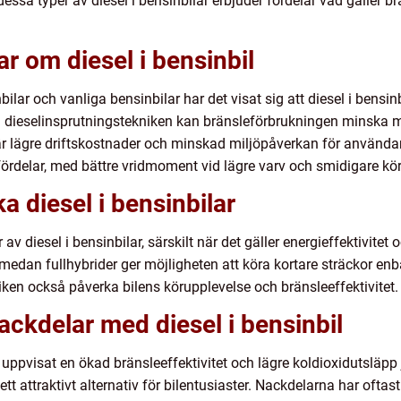
essa typer av diesel i bensinbilar erbjuder fördelar vad gäller brä
r om diesel i bensinbil
bilar och vanliga bensinbilar har det visat sig att diesel i bens
a dieselinsprutningstekniken kan bränsleförbrukningen minska 
ebär lägre driftskostnader och minskad miljöpåverkan för använda
ördelar, med bättre vridmoment vid lägre varv och smidigare kö
ka diesel i bensinbilar
 av diesel i bensinbilar, särskilt när det gäller energieffektivite
edan fullhybrider ger möjligheten att köra kortare sträckor enb
iken också påverka bilens körupplevelse och bränsleeffektivitet.
ackdelar med diesel i bensinbil
ar uppvisat en ökad bränsleeffektivitet och lägre koldioxidutsläpp
l ett attraktivt alternativ för bilentusiaster. Nackdelarna har oftast