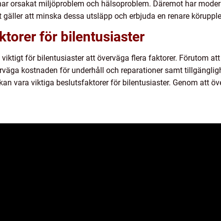
 har orsakat miljöproblem och hälsoproblem. Däremot har modern d
et gäller att minska dessa utsläpp och erbjuda en renare körupple
torer för bilentusiaster
t viktigt för bilentusiaster att överväga flera faktorer. Förutom a
erväga kostnaden för underhåll och reparationer samt tillgänglig
kan vara viktiga beslutsfaktorer för bilentusiaster. Genom att ö