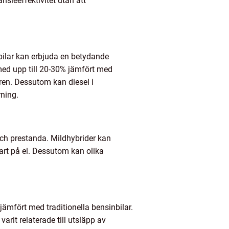
nsleeffektivitet utan att
inbilar kan erbjuda en betydande
med upp till 20-30% jämfört med
ren. Dessutom kan diesel i
rning.
t och prestanda. Mildhybrider kan
art på el. Dessutom kan olika
 jämfört med traditionella bensinbilar.
 varit relaterade till utsläpp av