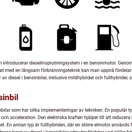
man introducerar dieselinsprutningsystem i en bensinmotor. Geno
at med en långsam förbränningsteknik kan man uppnå fördelar 
r av diesel i bensinbilar, inklusive mildhybrider och fullhybrider
sinbil
sinbilar som har olika implementeringar av tekniken. En populär t
 och acceleration. Den elektriska kraften hjälper till att reduce
t. En annan typ är fullhybriden, där en större elmotor används fö