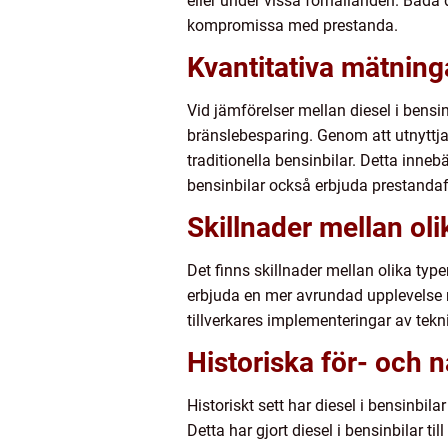
eller under vissa förhållanden. Båda d
kompromissa med prestanda.
Kvantitativa mätninga
Vid jämförelser mellan diesel i bensin
bränslebesparing. Genom att utnyttj
traditionella bensinbilar. Detta inn
bensinbilar också erbjuda prestandaf
Skillnader mellan oli
Det finns skillnader mellan olika typer
erbjuda en mer avrundad upplevelse m
tillverkares implementeringar av tekn
Historiska för- och n
Historiskt sett har diesel i bensinbil
Detta har gjort diesel i bensinbilar til