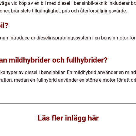
äga vid köp av en bil med diesel i bensinbil-teknik inkluderar brä
ner, bränslets tillgänglighet, pris och återförsäljningsvärde.
il?
r man introducerar dieselinsprutningssystem i en bensinmotor för
an mildhybrider och fullhybrider?
ika typer av diesel i bensinbilar. En mildhybrid använder en mind
ation, medan en fullhybrid använder en större elmotor för att driv
Läs fler inlägg här