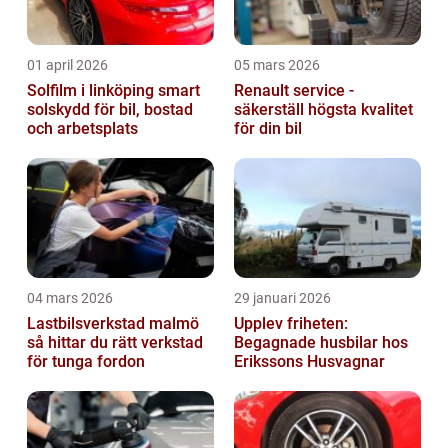
01 april 2026
05 mars 2026
Solfilm i linköping smart
Renault service -
solskydd för bil, bostad
säkerställ högsta kvalitet
och arbetsplats
för din bil
04 mars 2026
29 januari 2026
Lastbilsverkstad malmö
Upplev friheten:
så hittar du rätt verkstad
Begagnade husbilar hos
för tunga fordon
Erikssons Husvagnar