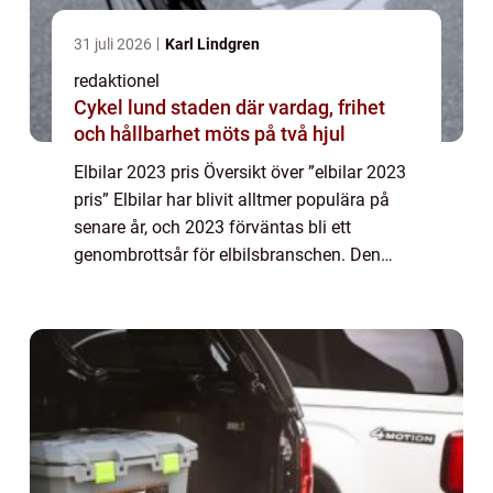
31 juli 2026
Karl Lindgren
redaktionel
Cykel lund staden där vardag, frihet
och hållbarhet möts på två hjul
Elbilar 2023 pris Översikt över ”elbilar 2023
pris” Elbilar har blivit alltmer populära på
senare år, och 2023 förväntas bli ett
genombrottsår för elbilsbranschen. Den
stora frågan för de flesta bilköpare är priset
på dessa eldrivna fordo...