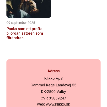
09 september 2025
Packa som ett proffs –
bilorganisatören som
förändrar
familjesemestern
Adress
web:
www.klikko.dk