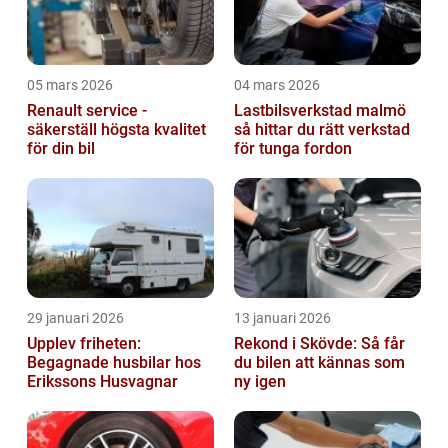
05 mars 2026
04 mars 2026
Renault service -
Lastbilsverkstad malmö
säkerställ högsta kvalitet
så hittar du rätt verkstad
för din bil
för tunga fordon
29 januari 2026
13 januari 2026
Upplev friheten:
Rekond i Skövde: Så får
Begagnade husbilar hos
du bilen att kännas som
Erikssons Husvagnar
ny igen