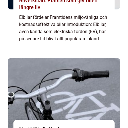
Bilverkstad: Platsen som ger bilen
längre liv
Elbilar fördelar Framtidens miljövänliga och
kostnadseffektiva bilar Introduktion: Elbilar,
även kända som elektriska fordon (EV), har
på senare tid blivit allt populärare bland
bilentusiaster. I denna artikel kommer vi att
utforska de många fördelar...