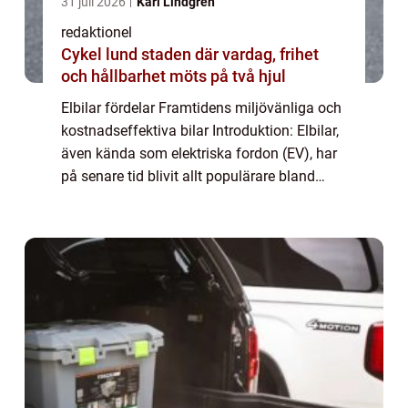
31 juli 2026
Karl Lindgren
redaktionel
Cykel lund staden där vardag, frihet
och hållbarhet möts på två hjul
Elbilar fördelar Framtidens miljövänliga och
kostnadseffektiva bilar Introduktion: Elbilar,
även kända som elektriska fordon (EV), har
på senare tid blivit allt populärare bland
bilentusiaster. I denna artikel kommer vi att
utforska de många fördelar...