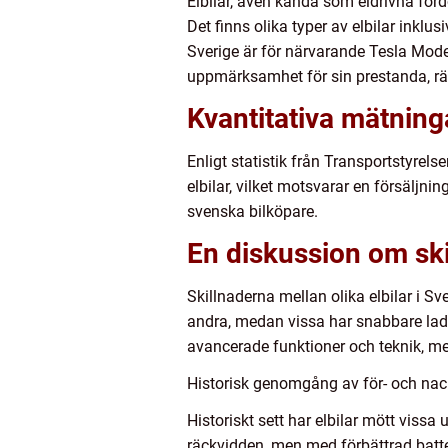
Elbilar, även kända som eldrivna fordon
Det finns olika typer av elbilar inklu
Sverige är för närvarande Tesla Mode
uppmärksamhet för sin prestanda, rä
Kvantitativa mätninga
Enligt statistik från Transportstyrels
elbilar, vilket motsvarar en försäljni
svenska bilköpare.
En diskussion om skil
Skillnaderna mellan olika elbilar i Sv
andra, medan vissa har snabbare laddn
avancerade funktioner och teknik, m
Historisk genomgång av för- och nack
Historiskt sett har elbilar mött viss
räckvidden, men med förbättrad batter