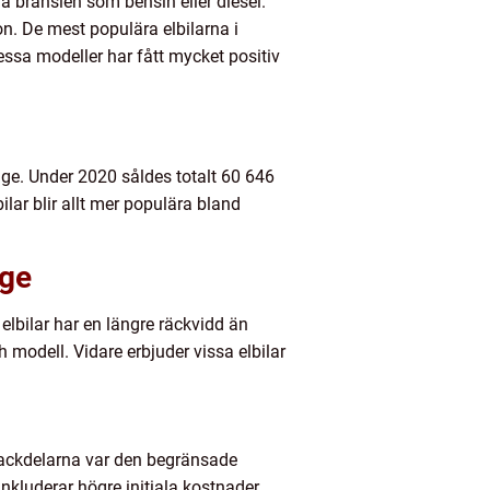
ila bränslen som bensin eller diesel.
don. De mest populära elbilarna i
ssa modeller har fått mycket positiv
rige. Under 2020 såldes totalt 60 646
ilar blir allt mer populära bland
ige
 elbilar har en längre räckvidd än
 modell. Vidare erbjuder vissa elbilar
 nackdelarna var den begränsade
inkluderar högre initiala kostnader