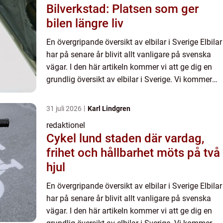
Bilverkstad: Platsen som ger
bilen längre liv
En övergripande översikt av elbilar i Sverige Elbilar
har på senare år blivit allt vanligare på svenska
vägar. I den här artikeln kommer vi att ge dig en
grundlig översikt av elbilar i Sverige. Vi kommer
att presentera olika typer av elbilar, diskute...
31 juli 2026
Karl Lindgren
redaktionel
Cykel lund staden där vardag,
frihet och hållbarhet möts på två
hjul
En övergripande översikt av elbilar i Sverige Elbilar
har på senare år blivit allt vanligare på svenska
vägar. I den här artikeln kommer vi att ge dig en