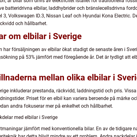
, är bilar som drivs av elektricitet istället för traditionella foss
sive batteridrivna elbilar, laddhybrider och bränslecellsdrivna for
l 3, Volkswagen ID.3, Nissan Leaf och Hyundai Kona Electric. De
ckvidd och hållbarhet.
r om elbilar i Sverige
en har försäljningen av elbilar ökat stadigt de senaste åren i Sve
ngsökning på 53% jämfört med föregående år. Det är tydligt att elb
lnaderna mellan olika elbilar i Sver
erige inkluderar prestanda, räckvidd, laddningstid och pris. Vissa
ingstider. Priset för en elbil kan variera beroende på märke och
edan andra fokuserar mer på enkelhet och hållbarhet.
delar med elbilar i Sverige
a utmaningar jämfört med konventionella bilar. En av de tidigare
iteknik har detta blivit mindre av ett problem. Andra nackdelar 