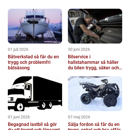
tillverkare och konsumenter. En intressant
aspekt som har lockat många bilentusiaster
är möjligh...
01 juli 2026
30 juni 2026
Båtverkstad så får du en
Bilservice i
trygg och problemfri
hallstahammar så håller
båtsäsong
du bilen trygg, säker och
värdefull
01 juni 2026
07 maj 2026
Begagnad lastbil så gör
Sälja fordon så får du en
du ett tryggt och lönsamt
trygg, enkel och bra affär