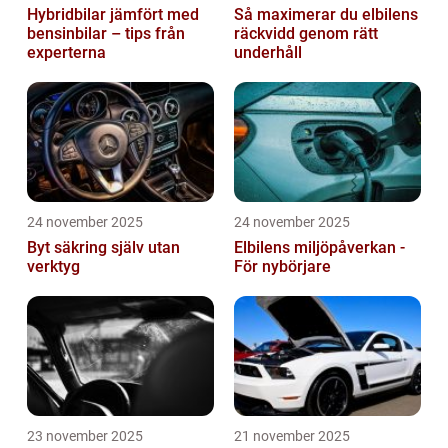
Hybridbilar jämfört med
Så maximerar du elbilens
bensinbilar – tips från
räckvidd genom rätt
experterna
underhåll
24 november 2025
24 november 2025
Byt säkring själv utan
Elbilens miljöpåverkan -
verktyg
För nybörjare
23 november 2025
21 november 2025