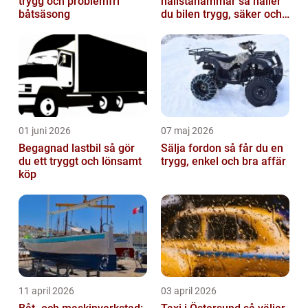
trygg och problemfri
hallstahammar så håller
båtsäsong
du bilen trygg, säker och
värdefull
01 juni 2026
07 maj 2026
Begagnad lastbil så gör
Sälja fordon så får du en
du ett tryggt och lönsamt
trygg, enkel och bra affär
köp
11 april 2026
03 april 2026