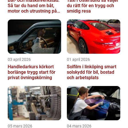
Båt- och maskinverkstad:
Taxi i Östersund så väljer
Så tar du hand om båt,
du rätt för en trygg och
motor och utrustning på
smidig resa
rätt sätt
03 april 2026
01 april 2026
Handledarkurs körkort
Solfilm i linköping smart
borlänge trygg start för
solskydd för bil, bostad
privat övningskörning
och arbetsplats
05 mars 2026
04 mars 2026