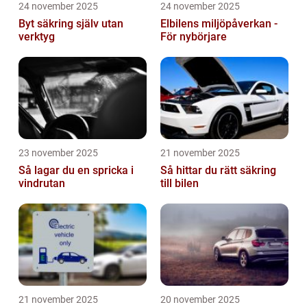
24 november 2025
24 november 2025
Byt säkring själv utan
Elbilens miljöpåverkan -
verktyg
För nybörjare
23 november 2025
21 november 2025
Så lagar du en spricka i
Så hittar du rätt säkring
vindrutan
till bilen
21 november 2025
20 november 2025