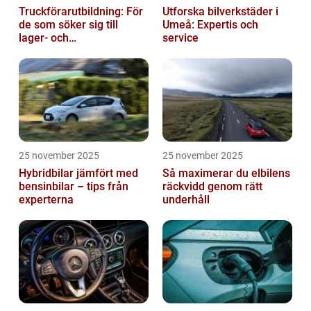
Truckförarutbildning: För
Utforska bilverkstäder i
de som söker sig till
Umeå: Expertis och
lager- och
service
logistikbranschen
25 november 2025
25 november 2025
Hybridbilar jämfört med
Så maximerar du elbilens
bensinbilar – tips från
räckvidd genom rätt
experterna
underhåll