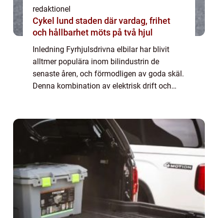
redaktionel
Cykel lund staden där vardag, frihet
och hållbarhet möts på två hjul
Inledning Fyrhjulsdrivna elbilar har blivit
alltmer populära inom bilindustrin de
senaste åren, och förmodligen av goda skäl.
Denna kombination av elektrisk drift och
kraft på alla fyra hjul ger förbättrad
prestanda, säkerhet och köregenskaper i
alla...