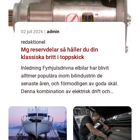
02 juli 2026
admin
redaktionel
Mg reservdelar så håller du din
klassiska britt i toppskick
Inledning Fyrhjulsdrivna elbilar har blivit
alltmer populära inom bilindustrin de
senaste åren, och förmodligen av goda skäl.
Denna kombination av elektrisk drift och
kraft på alla fyra hjul ger förbättrad
prestanda, säkerhet och köregenskaper i
alla...