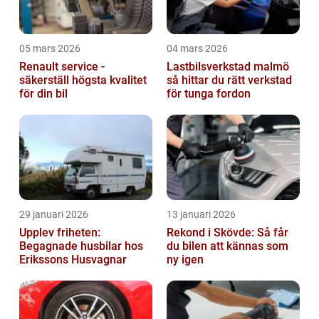
05 mars 2026
04 mars 2026
Renault service -
Lastbilsverkstad malmö
säkerställ högsta kvalitet
så hittar du rätt verkstad
för din bil
för tunga fordon
29 januari 2026
13 januari 2026
Upplev friheten:
Rekond i Skövde: Så får
Begagnade husbilar hos
du bilen att kännas som
Erikssons Husvagnar
ny igen