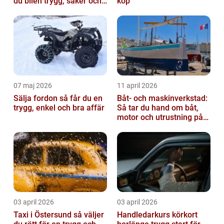
du bilen trygg, säker och
köp
värdefull
07 maj 2026
11 april 2026
Sälja fordon så får du en
Båt- och maskinverkstad:
trygg, enkel och bra affär
Så tar du hand om båt,
motor och utrustning på
rätt sätt
03 april 2026
03 april 2026
Taxi i Östersund så väljer
Handledarkurs körkort