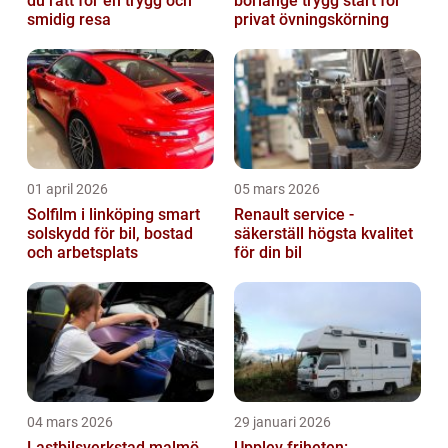
du rätt för en trygg och
borlänge trygg start för
smidig resa
privat övningskörning
01 april 2026
05 mars 2026
Solfilm i linköping smart
Renault service -
solskydd för bil, bostad
säkerställ högsta kvalitet
och arbetsplats
för din bil
04 mars 2026
29 januari 2026
Lastbilsverkstad malmö
Upplev friheten: