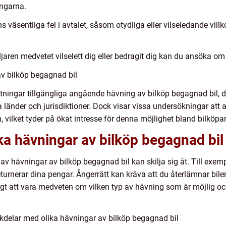
engarna.
ns väsentliga fel i avtalet, såsom otydliga eller vilseledande vi
jaren medvetet vilselett dig eller bedragit dig kan du ansöka o
v bilköp begagnad bil
tningar tillgängliga angående hävning av bilköp begagnad bil, d
ika länder och jurisdiktioner. Dock visar vissa undersökningar a
, vilket tyder på ökat intresse för denna möjlighet bland bilköpar
ika hävningar av bilköp begagnad bil
per av hävningar av bilköp begagnad bil kan skilja sig åt. Till ex
returnerar dina pengar. Ångerrätt kan kräva att du återlämnar bilen
gt att vara medveten om vilken typ av hävning som är möjlig oc
kdelar med olika hävningar av bilköp begagnad bil