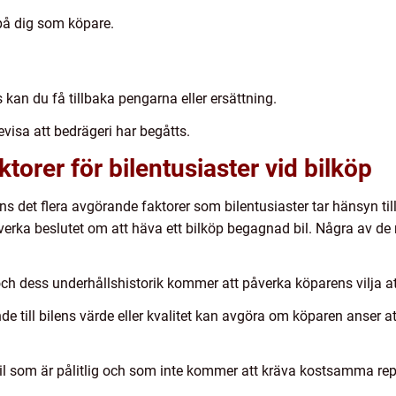
på dig som köpare.
kan du få tillbaka pengarna eller ersättning.
evisa att bedrägeri har begåtts.
orer för bilentusiaster vid bilköp
nns det flera avgörande faktorer som bilentusiaster tar hänsyn ti
erka beslutet om att häva ett bilköp begagnad bil. Några av d
ch dess underhållshistorik kommer att påverka köparens vilja att
nde till bilens värde eller kvalitet kan avgöra om köparen anser at
en bil som är pålitlig och som inte kommer att kräva kostsamma re