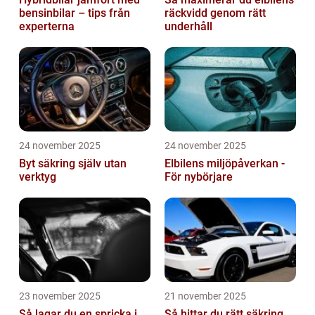
bensinbilar – tips från
räckvidd genom rätt
experterna
underhåll
24 november 2025
24 november 2025
Byt säkring själv utan
Elbilens miljöpåverkan -
verktyg
För nybörjare
23 november 2025
21 november 2025
Så lagar du en spricka i
Så hittar du rätt säkring