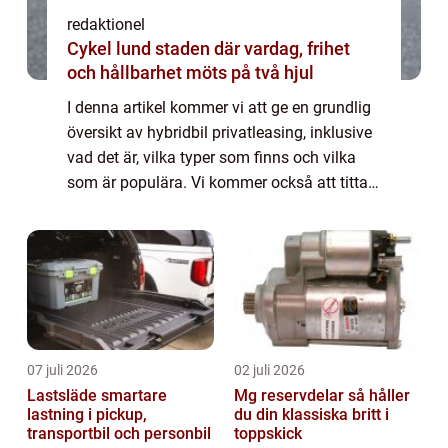
redaktionel
Cykel lund staden där vardag, frihet
och hållbarhet möts på två hjul
I denna artikel kommer vi att ge en grundlig
översikt av hybridbil privatleasing, inklusive
vad det är, vilka typer som finns och vilka
som är populära. Vi kommer också att titta
på kvantitativa mätningar om hybridbil
privatleasing och diskutera hur ...
07 juli 2026
02 juli 2026
Lastsläde smartare
Mg reservdelar så håller
lastning i pickup,
du din klassiska britt i
transportbil och personbil
toppskick