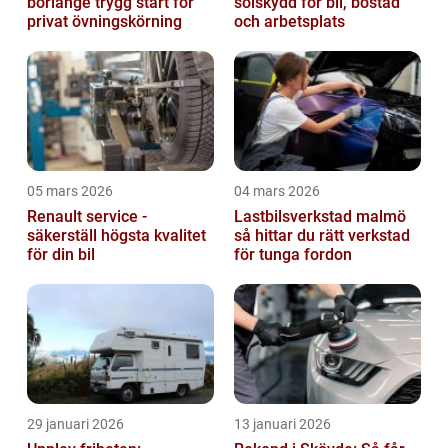
borlänge trygg start för
solskydd för bil, bostad
privat övningskörning
och arbetsplats
05 mars 2026
04 mars 2026
Renault service -
Lastbilsverkstad malmö
säkerställ högsta kvalitet
så hittar du rätt verkstad
för din bil
för tunga fordon
29 januari 2026
13 januari 2026