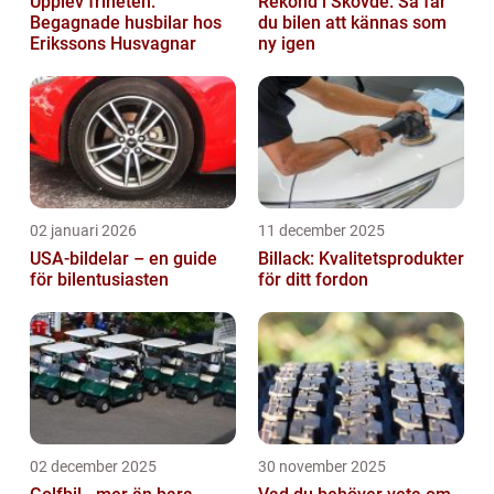
Upplev friheten:
Rekond i Skövde: Så får
Begagnade husbilar hos
du bilen att kännas som
Erikssons Husvagnar
ny igen
02 januari 2026
11 december 2025
USA-bildelar – en guide
Billack: Kvalitetsprodukter
för bilentusiasten
för ditt fordon
02 december 2025
30 november 2025