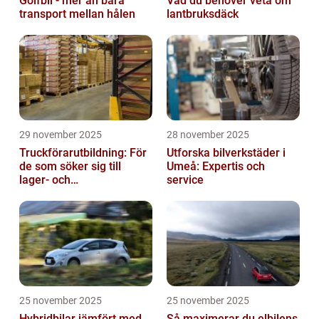
Golfbil - mer än bara
Vad du behöver veta om
transport mellan hålen
lantbruksdäck
29 november 2025
28 november 2025
Truckförarutbildning: För
Utforska bilverkstäder i
de som söker sig till
Umeå: Expertis och
lager- och
service
logistikbranschen
25 november 2025
25 november 2025
Hybridbilar jämfört med
Så maximerar du elbilens