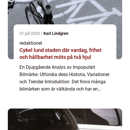
31 juli 2026
Karl Lindgren
redaktionel
Cykel lund staden där vardag, frihet
och hållbarhet möts på två hjul
En Djupgående Analys av Impopulärt
Bilmärke: Utforska dess Historia, Variationer
och Trender Introduktion: Det finns många
bilmärken som är välkända och har en
trogen följarskara runt om i världen. Men
vad händer med de bilmärken som inte är så
popul...