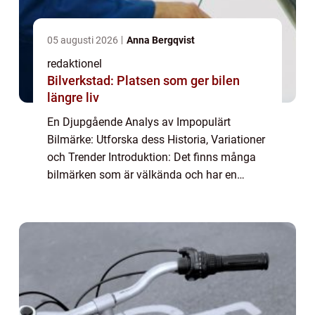
05 augusti 2026
Anna Bergqvist
redaktionel
Bilverkstad: Platsen som ger bilen
längre liv
En Djupgående Analys av Impopulärt
Bilmärke: Utforska dess Historia, Variationer
och Trender Introduktion: Det finns många
bilmärken som är välkända och har en
trogen följarskara runt om i världen. Men
vad händer med de bilmärken som inte är så
popul...