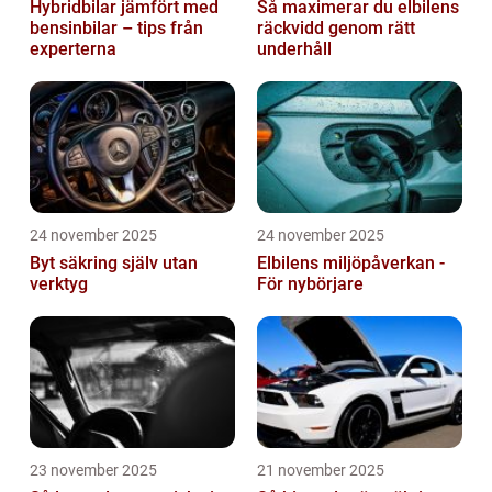
Hybridbilar jämfört med
Så maximerar du elbilens
bensinbilar – tips från
räckvidd genom rätt
experterna
underhåll
24 november 2025
24 november 2025
Byt säkring själv utan
Elbilens miljöpåverkan -
verktyg
För nybörjare
23 november 2025
21 november 2025