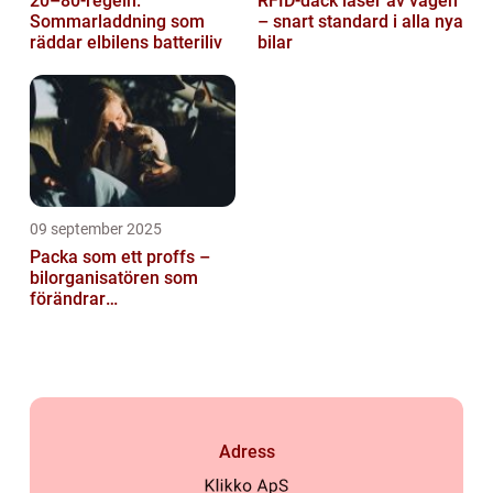
20–80-regeln:
RFID-däck läser av vägen
Sommarladdning som
– snart standard i alla nya
räddar elbilens batteriliv
bilar
09 september 2025
Packa som ett proffs –
bilorganisatören som
förändrar
familjesemestern
Adress