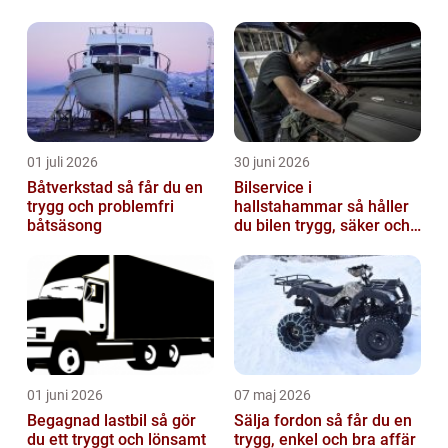
vad händer med de bilmärken som inte är så
popul...
01 juli 2026
30 juni 2026
Båtverkstad så får du en
Bilservice i
trygg och problemfri
hallstahammar så håller
båtsäsong
du bilen trygg, säker och
värdefull
01 juni 2026
07 maj 2026
Begagnad lastbil så gör
Sälja fordon så får du en
du ett tryggt och lönsamt
trygg, enkel och bra affär