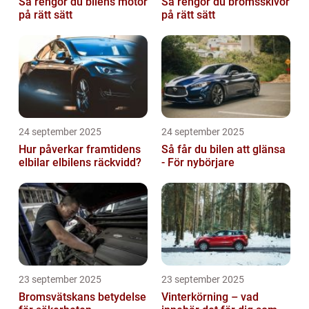
Så rengör du bilens motor
Så rengör du bromsskivor
på rätt sätt
på rätt sätt
24 september 2025
24 september 2025
Hur påverkar framtidens
Så får du bilen att glänsa
elbilar elbilens räckvidd?
- För nybörjare
23 september 2025
23 september 2025
Bromsvätskans betydelse
Vinterkörning – vad