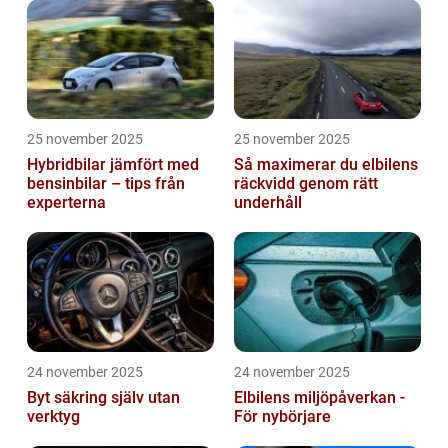
25 november 2025
25 november 2025
Hybridbilar jämfört med
Så maximerar du elbilens
bensinbilar – tips från
räckvidd genom rätt
experterna
underhåll
24 november 2025
24 november 2025
Byt säkring själv utan
Elbilens miljöpåverkan -
verktyg
För nybörjare