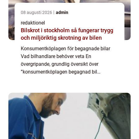
08 augusti 2026
admin
redaktionel
Bilskrot i stockholm så fungerar trygg
och miljöriktig skrotning av bilen
Konsumentköplagen för begagnade bilar
Vad bilhandlare behöver veta En
övergripande, grundlig översikt över
”konsumentköplagen begagnad bil
bilhandlare” Vid försäljning av begagnade
bilar är konsumentköplagen en viktig
hörnsten för bilhand...