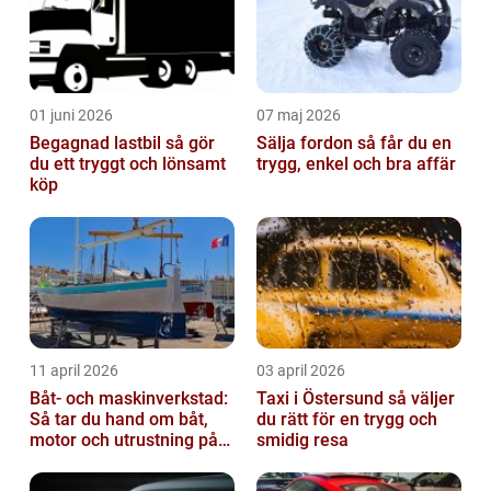
01 juni 2026
07 maj 2026
Begagnad lastbil så gör
Sälja fordon så får du en
du ett tryggt och lönsamt
trygg, enkel och bra affär
köp
11 april 2026
03 april 2026
Båt- och maskinverkstad:
Taxi i Östersund så väljer
Så tar du hand om båt,
du rätt för en trygg och
motor och utrustning på
smidig resa
rätt sätt