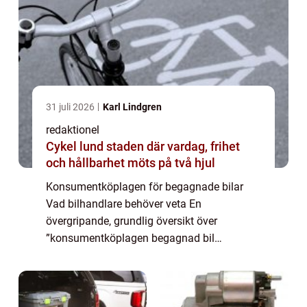
31 juli 2026
Karl Lindgren
redaktionel
Cykel lund staden där vardag, frihet
och hållbarhet möts på två hjul
Konsumentköplagen för begagnade bilar
Vad bilhandlare behöver veta En
övergripande, grundlig översikt över
”konsumentköplagen begagnad bil
bilhandlare” Vid försäljning av begagnade
bilar är konsumentköplagen en viktig
hörnsten för bilhand...