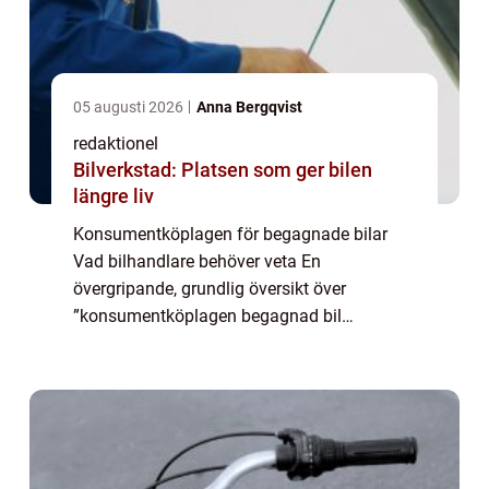
05 augusti 2026
Anna Bergqvist
redaktionel
Bilverkstad: Platsen som ger bilen
längre liv
Konsumentköplagen för begagnade bilar
Vad bilhandlare behöver veta En
övergripande, grundlig översikt över
”konsumentköplagen begagnad bil
bilhandlare” Vid försäljning av begagnade
bilar är konsumentköplagen en viktig
hörnsten för bilhand...