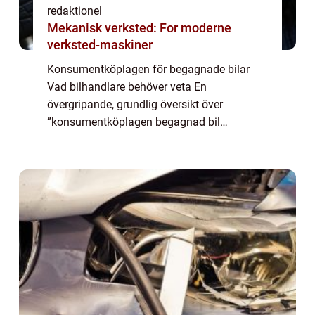
redaktionel
Mekanisk verksted: For moderne
verksted-maskiner
Konsumentköplagen för begagnade bilar
Vad bilhandlare behöver veta En
övergripande, grundlig översikt över
”konsumentköplagen begagnad bil
bilhandlare” Vid försäljning av begagnade
bilar är konsumentköplagen en viktig
hörnsten för bilhand...