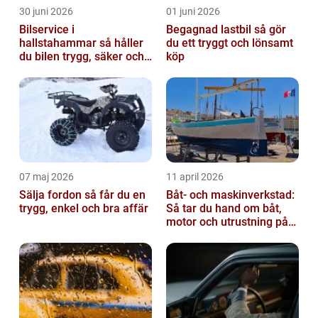
30 juni 2026
01 juni 2026
Bilservice i
Begagnad lastbil så gör
hallstahammar så håller
du ett tryggt och lönsamt
du bilen trygg, säker och
köp
värdefull
07 maj 2026
11 april 2026
Sälja fordon så får du en
Båt- och maskinverkstad:
trygg, enkel och bra affär
Så tar du hand om båt,
motor och utrustning på
rätt sätt