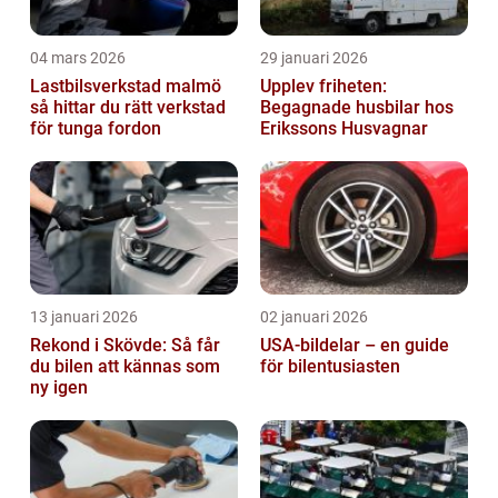
04 mars 2026
29 januari 2026
Lastbilsverkstad malmö
Upplev friheten:
så hittar du rätt verkstad
Begagnade husbilar hos
för tunga fordon
Erikssons Husvagnar
13 januari 2026
02 januari 2026
Rekond i Skövde: Så får
USA-bildelar – en guide
du bilen att kännas som
för bilentusiasten
ny igen