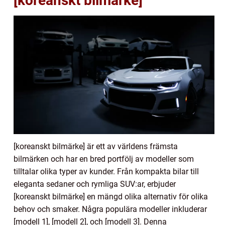
[koreanskt bilmärke]
[koreanskt bilmärke] är ett av världens främsta
bilmärken och har en bred portfölj av modeller som
tilltalar olika typer av kunder. Från kompakta bilar till
eleganta sedaner och rymliga SUV:ar, erbjuder
[koreanskt bilmärke] en mängd olika alternativ för olika
behov och smaker. Några populära modeller inkluderar
[modell 1], [modell 2], och [modell 3]. Denna