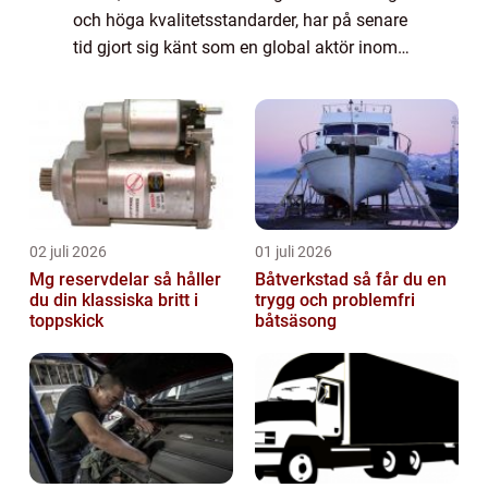
och höga kvalitetsstandarder, har på senare
tid gjort sig känt som en global aktör inom
bilindustrin. Detta har resulterat i
framväxten av flera framstående ”k...
02 juli 2026
01 juli 2026
Mg reservdelar så håller
Båtverkstad så får du en
du din klassiska britt i
trygg och problemfri
toppskick
båtsäsong