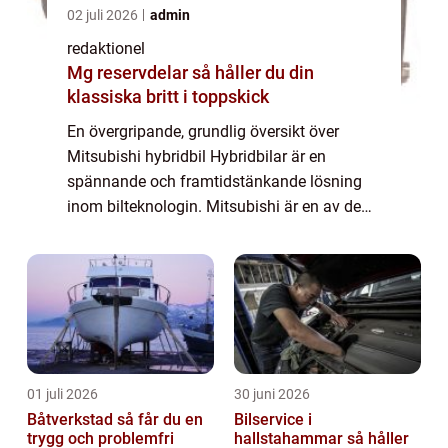
02 juli 2026
admin
redaktionel
Mg reservdelar så håller du din
klassiska britt i toppskick
En övergripande, grundlig översikt över
Mitsubishi hybridbil Hybridbilar är en
spännande och framtidstänkande lösning
inom bilteknologin. Mitsubishi är en av de
ledande tillverkarna inom detta område och
deras hybridbilar har blivit allt mer
populära...
01 juli 2026
30 juni 2026
Båtverkstad så får du en
Bilservice i
trygg och problemfri
hallstahammar så håller