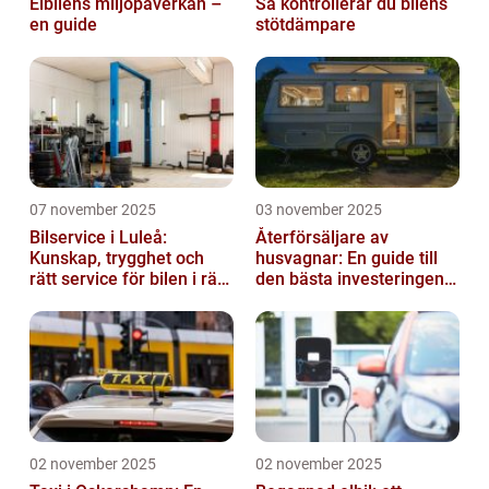
Elbilens miljöpåverkan –
Så kontrollerar du bilens
en guide
stötdämpare
07 november 2025
03 november 2025
Bilservice i Luleå:
Återförsäljare av
Kunskap, trygghet och
husvagnar: En guide till
rätt service för bilen i rätt
den bästa investeringen
tid
för din fritid
02 november 2025
02 november 2025