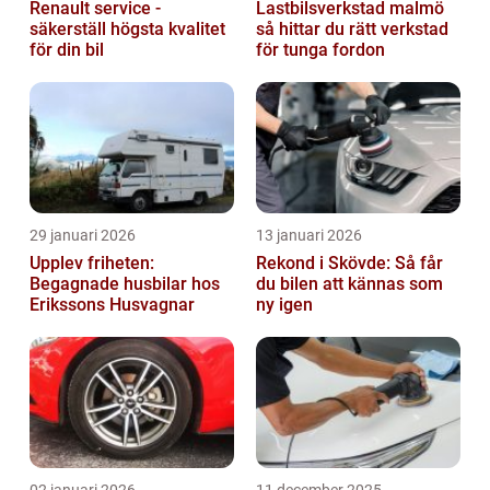
Renault service -
Lastbilsverkstad malmö
säkerställ högsta kvalitet
så hittar du rätt verkstad
för din bil
för tunga fordon
29 januari 2026
13 januari 2026
Upplev friheten:
Rekond i Skövde: Så får
Begagnade husbilar hos
du bilen att kännas som
Erikssons Husvagnar
ny igen
02 januari 2026
11 december 2025