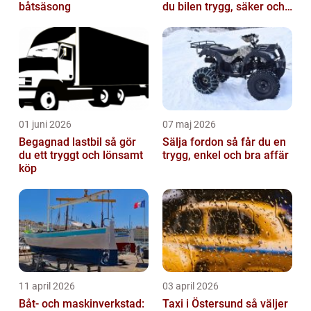
båtsäsong
du bilen trygg, säker och
värdefull
01 juni 2026
07 maj 2026
Begagnad lastbil så gör
Sälja fordon så får du en
du ett tryggt och lönsamt
trygg, enkel och bra affär
köp
11 april 2026
03 april 2026
Båt- och maskinverkstad:
Taxi i Östersund så väljer