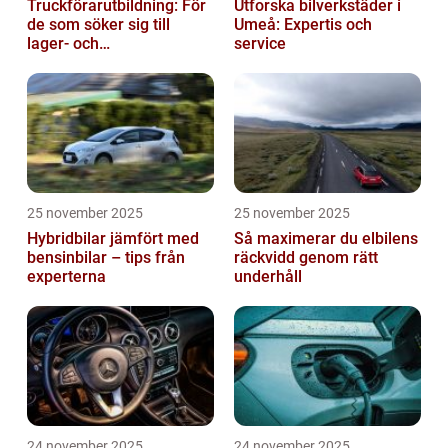
Truckförarutbildning: För
Utforska bilverkstäder i
de som söker sig till
Umeå: Expertis och
lager- och
service
logistikbranschen
25 november 2025
25 november 2025
Hybridbilar jämfört med
Så maximerar du elbilens
bensinbilar – tips från
räckvidd genom rätt
experterna
underhåll
24 november 2025
24 november 2025