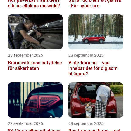
Hur påverkar framtidens
Så får du bilen att glänsa
elbilar elbilens räckvidd?
- För nybörjare
23 september 2025
23 september 2025
Bromsvätskans betydelse
Vinterkörning – vad
för säkerheten
innebär det för dig som
bilägare?
22 september 2025
09 september 2025
Så får du bilen att glänsa
Roadtrip med hund – det