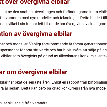
t över övergivna elbilar
ultat av den snabba utvecklingen och förändringarna inom elbilsind
fat varandra med nya modeller och teknologier. Detta har lett till 
, vilket i sin tur har lett till att de har övergivits av sina ägare.
ion av övergivna elbilar
typer och modeller. Vanligt förekommande är första generationen
ersnabbt förlorat sitt värde och har blivit svåra att sälja på g
elbilar som övergivits på grund av tillverkarens konkurs eller t
ar om övergivna elbilar
lbilar har ökat de senaste åren. Enligt en rapport från bilförsäljni
ra år sedan. Detta kan bero på ökad konkurrens från nya modelle
lar skiljer sig från varandra