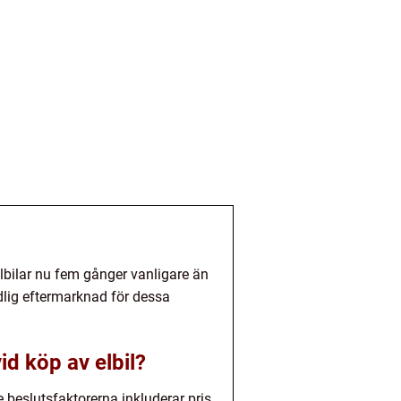
 elbilar nu fem gånger vanligare än
dlig eftermarknad för dessa
id köp av elbil?
e beslutsfaktorerna inkluderar pris,