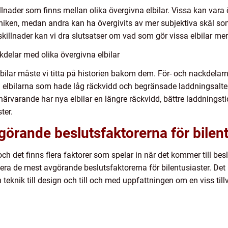
killnader som finns mellan olika övergivna elbilar. Vissa kan var
tekniken, medan andra kan ha övergivits av mer subjektiva skäl 
killnader kan vi dra slutsatser om vad som gör vissa elbilar me
delar med olika övergivna elbilar
bilar måste vi titta på historien bakom dem. För- och nackdelarn
diga elbilarna som hade låg räckvidd och begränsade laddningsalt
varande har nya elbilar en längre räckvidd, bättre laddningstider 
ter.
örande beslutsfaktorerna för bilent
och det finns flera faktorer som spelar in när det kommer till beslu
ifiera de mest avgörande beslutsfaktorerna för bilentusiaster. Det 
teknik till design och till och med uppfattningen om en viss till