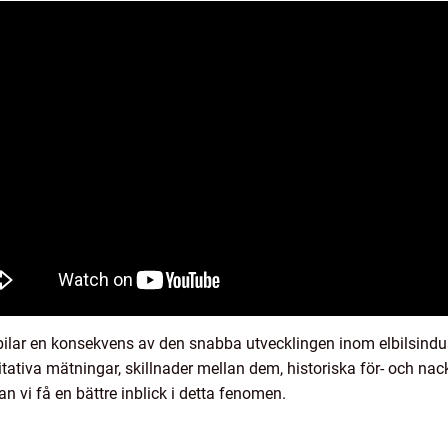
ilar en konsekvens av den snabba utvecklingen inom elbilsindus
ntitativa mätningar, skillnader mellan dem, historiska för- och na
an vi få en bättre inblick i detta fenomen.