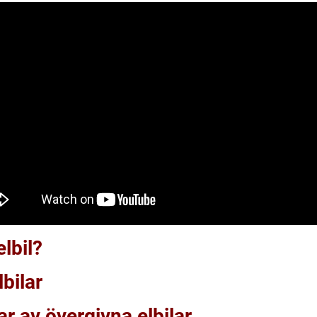
lbil?
bilar
r av övergivna elbilar