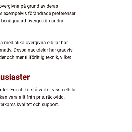
a övergivna på grund av deras
som exempelvis förändrade preferenser
r benägna att överges än andra.
a med olika övergivna elbilar har
ernativ. Dessa nackdelar har gradvis
och mer tillförlitlig teknik, vilket
usiaster
tet. För att förstå varför vissa elbilar
kan vara allt från pris, räckvidd,
verkares kvalitet och support.