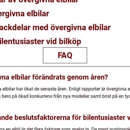
rgivna elbilar
nackdelar med övergivna elbilar
ilentusiaster vid bilköp
FAQ
ivna elbilar förändrats genom åren?
na elbilar har ökat de senaste åren. Enligt rapporter är övergivna
n bero på ökad konkurrens från nya modeller samt brist på en ty
de beslutsfaktorerna för bilentusiaster v
pa en elbil är det flera faktorer som spelar in. De mest avgörand