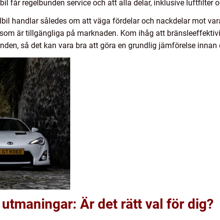
n bil får regelbunden service och att alla delar, inklusive luftfilter o
elbil handlar således om att väga fördelar och nackdelar mot varan
iv som är tillgängliga på marknaden. Kom ihåg att bränsleeffekti
nden, så det kan vara bra att göra en grundlig jämförelse innan du
 utmaningar: Är det rätt val för dig?