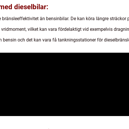
med dieselbilar:
re bränsleeffektivitet än bensinbilar. De kan köra längre sträck
a vridmoment, vilket kan vara fördelaktigt vid exempelvis dragnin
som bensin och det kan vara få tankningsstationer för dieselbränsl