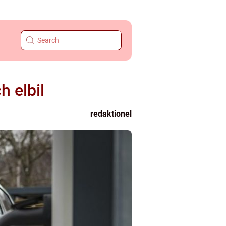
h elbil
redaktionel