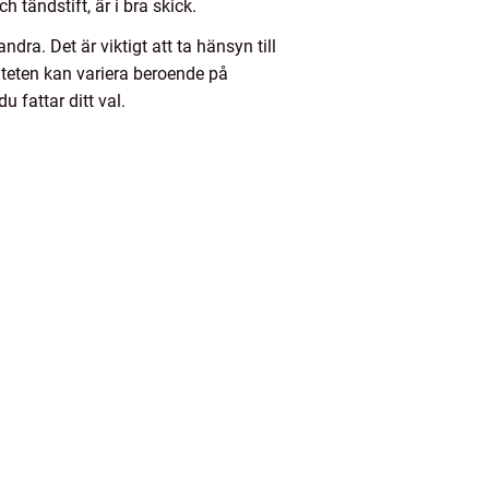
ch tändstift, är i bra skick.
dra. Det är viktigt att ta hänsyn till
viteten kan variera beroende på
 fattar ditt val.