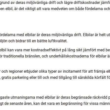
 grund av deras miljövänliga drift och lägre driftskostnader jämf
en elbil, är det viktigt att vara medveten om både fördelarna 
ördelarna med elbilar är deras miljövänliga drift. Elbilar är helt ut
n och bidrar till en bättre luftkvalitet.
elbil kan vara mer kostnadseffektivt på lång sikt jämfört med bens
ör traditionella bränslen, och underhållskostnaderna för elbilar ä
ch regioner erbjuder olika typer av incitament för att främja el
atis parkering eller till och med tillgång till särskilda körfält för
igaste utmaningarna med elbilar är deras begränsade räckvidd
igt de senaste åren, kan det vara en begränsning för vissa männis