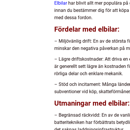
Elbilar
har blivit allt mer populära på
innan du bestämmer dig för att köpa 
med dessa fordon.
Fördelar med elbilar:
– Miljövänlig drift: En av de största f
minskar den negativa påverkan på miljö
– Lägre driftskostnader: Att driva en 
är generellt sett lägre än kostnaden f
rörliga delar och enklare mekanik.
– Stöd och incitament: Många länder o
subventioner vid köp, skatteförmåner, gr
Utmaningar med elbilar:
– Begränsad räckvidd: En av de vanl
batteritekniken har förbättrats betydl
det saknas laddningsinfrastruktur.