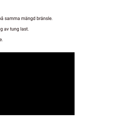
or på samma mängd bränsle.
g av tung last.
e.