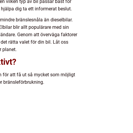
en vilken typ av bil passar bäst för
hjälpa dig ta ett informerat beslut.
mindre bränslesnåla än dieselbilar.
lbilar blir allt populärare med sin
nvändare. Genom att överväga faktorer
et rätta valet för din bil. Låt oss
 planet.
tivt?
en för att få ut så mycket som möjligt
er bränsleförbrukning.