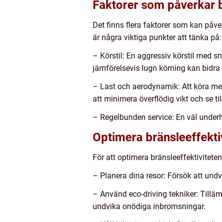
Faktorer som påverkar 
Det finns flera faktorer som kan påv
är några viktiga punkter att tänka på:
– Körstil: En aggressiv körstil med 
jämförelsevis lugn körning kan bidra ti
– Last och aerodynamik: Att köra med
att minimera överflödig vikt och se t
– Regelbunden service: En väl underhåll
Optimera bränsleeffekti
För att optimera bränsleeffektivitete
– Planera dina resor: Försök att undv
– Använd eco-driving tekniker: Tillä
undvika onödiga inbromsningar.