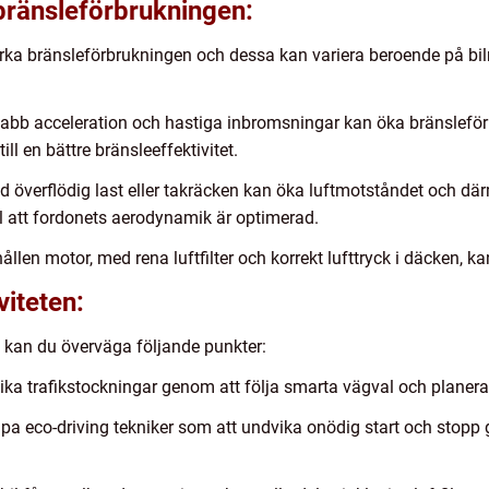
bränsleförbrukningen:
erka bränsleförbrukningen och dessa kan variera beroende på bil
snabb acceleration och hastiga inbromsningar kan öka bränslef
ll en bättre bränsleeffektivitet.
 överflödig last eller takräcken kan öka luftmotståndet och d
ill att fordonets aerodynamik är optimerad.
en motor, med rena luftfilter och korrekt lufttryck i däcken, kan b
viteten:
n kan du överväga följande punkter:
ika trafikstockningar genom att följa smarta vägval och planera 
mpa eco-driving tekniker som att undvika onödig start och stopp