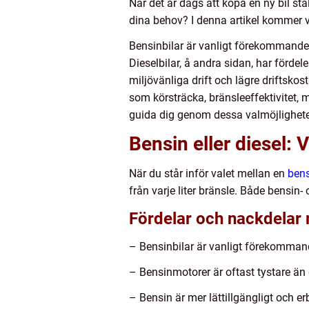
När det är dags att köpa en ny bil stä
dina behov? I denna artikel kommer vi
Bensinbilar är vanligt förekommande 
Dieselbilar, å andra sidan, har fördel
miljövänliga drift och lägre driftsk
som körsträcka, bränsleeffektivitet, m
guida dig genom dessa valmöjligheter 
Bensin eller diesel: 
När du står inför valet mellan en
ben
från varje liter bränsle. Både bensin-
Fördelar och nackdelar 
– Bensinbilar är vanligt förekommand
– Bensinmotorer är oftast tystare än 
– Bensin är mer lättillgängligt och er