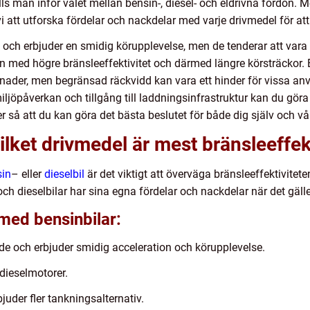
lls man inför valet mellan bensin-, diesel- och eldrivna fordon. M
 att utforska fördelar och nackdelar med varje drivmedel för att 
och erbjuder en smidig körupplevelse, men de tenderar att vara 
en med högre bränsleeffektivitet och därmed längre körsträckor. E
ostnader, men begränsad räckvidd kan vara ett hinder för vissa a
iljöpåverkan och tillgång till laddningsinfrastruktur kan du göra d
så att du kan göra det bästa beslutet för både dig själv och vår
Vilket drivmedel är mest bränsleeffek
sin
– eller
dieselbil
är det viktigt att överväga bränsleeffektivitet
 och dieselbilar har sina egna fördelar och nackdelar när det gäll
med bensinbilar:
e och erbjuder smidig acceleration och körupplevelse.
dieselmotorer.
bjuder fler tankningsalternativ.