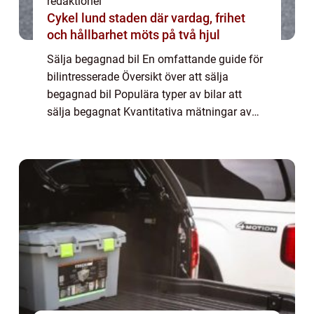
redaktionel
Cykel lund staden där vardag, frihet
och hållbarhet möts på två hjul
Sälja begagnad bil En omfattande guide för
bilintresserade Översikt över att sälja
begagnad bil Populära typer av bilar att
sälja begagnat Kvantitativa mätningar av
begagnat bilförsäljning Skillnader mellan
olika sätt att sälja begagnade bilar Histor...