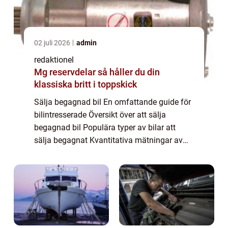
02 juli 2026
admin
redaktionel
Mg reservdelar så håller du din
klassiska britt i toppskick
Sälja begagnad bil En omfattande guide för
bilintresserade Översikt över att sälja
begagnad bil Populära typer av bilar att
sälja begagnat Kvantitativa mätningar av
begagnat bilförsäljning Skillnader mellan
olika sätt att sälja begagnade bilar Histor...