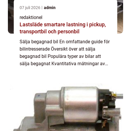
07 juli 2026
admin
redaktionel
Lastsläde smartare lastning i pickup,
transportbil och personbil
Sälja begagnad bil En omfattande guide för
bilintresserade Översikt över att sälja
begagnad bil Populära typer av bilar att
sälja begagnat Kvantitativa mätningar av
begagnat bilförsäljning Skillnader mellan
olika sätt att sälja begagnade bilar Histor...