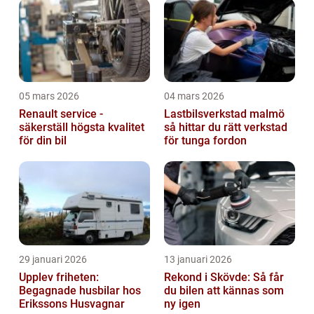
05 mars 2026
04 mars 2026
Renault service -
Lastbilsverkstad malmö
säkerställ högsta kvalitet
så hittar du rätt verkstad
för din bil
för tunga fordon
29 januari 2026
13 januari 2026
Upplev friheten:
Rekond i Skövde: Så får
Begagnade husbilar hos
du bilen att kännas som
Erikssons Husvagnar
ny igen