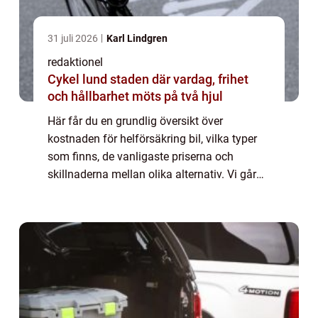
31 juli 2026
Karl Lindgren
redaktionel
Cykel lund staden där vardag, frihet
och hållbarhet möts på två hjul
Här får du en grundlig översikt över
kostnaden för helförsäkring bil, vilka typer
som finns, de vanligaste priserna och
skillnaderna mellan olika alternativ. Vi går
även igenom historiska för- och nackdelar
samt de viktigaste beslutsfaktorerna för bi...