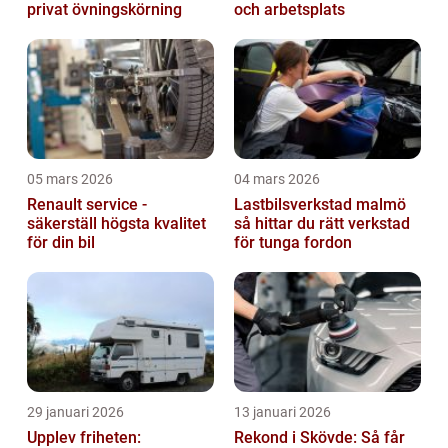
privat övningskörning
och arbetsplats
05 mars 2026
04 mars 2026
Renault service -
Lastbilsverkstad malmö
säkerställ högsta kvalitet
så hittar du rätt verkstad
för din bil
för tunga fordon
29 januari 2026
13 januari 2026
Upplev friheten:
Rekond i Skövde: Så får