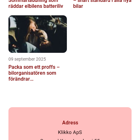
Sommarladdning som
– snart standard i alla nya
räddar elbilens batteriliv
bilar
09 september 2025
Packa som ett proffs –
bilorganisatören som
förändrar
familjesemestern
Adress