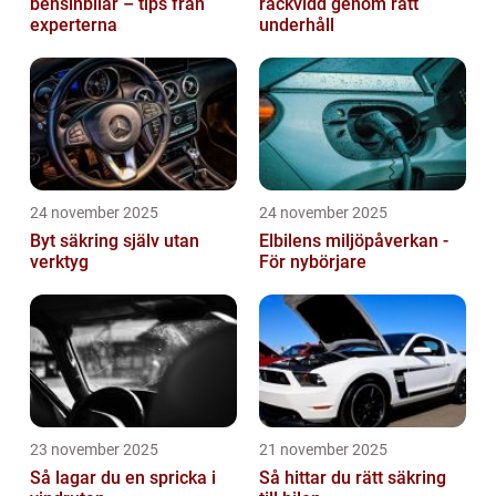
bensinbilar – tips från
räckvidd genom rätt
experterna
underhåll
24 november 2025
24 november 2025
Byt säkring själv utan
Elbilens miljöpåverkan -
verktyg
För nybörjare
23 november 2025
21 november 2025
Så lagar du en spricka i
Så hittar du rätt säkring