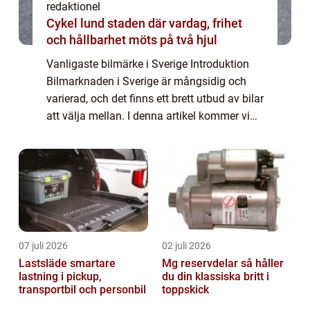
redaktionel
Cykel lund staden där vardag, frihet
och hållbarhet möts på två hjul
Vanligaste bilmärke i Sverige Introduktion
Bilmarknaden i Sverige är mångsidig och
varierad, och det finns ett brett utbud av bilar
att välja mellan. I denna artikel kommer vi
att titta närmare på vilket som är det
vanligaste bilmärket i Sverige och ...
07 juli 2026
02 juli 2026
Lastsläde smartare
Mg reservdelar så håller
lastning i pickup,
du din klassiska britt i
transportbil och personbil
toppskick