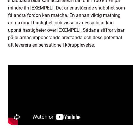
snabbaste bilar kan accelerera från 0 till 100 km/h på
mindre än [EXEMPEL]. Det är enastående snabbhet som
få andra fordon kan matcha. En annan viktig mätning
är maximal hastighet, och vissa av dessa bilar kan
uppnå hastigheter över [EXEMPEL]. Sådana siffror visar
på bilarnas imponerande prestanda och dess potential
att leverera en sensationell körupplevelse.