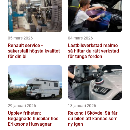
05 mars 2026
04 mars 2026
Renault service -
Lastbilsverkstad malmö
säkerställ högsta kvalitet
så hittar du rätt verkstad
för din bil
för tunga fordon
29 januari 2026
13 januari 2026
Upplev friheten:
Rekond i Skövde: Så får
Begagnade husbilar hos
du bilen att kännas som
Erikssons Husvagnar
ny igen