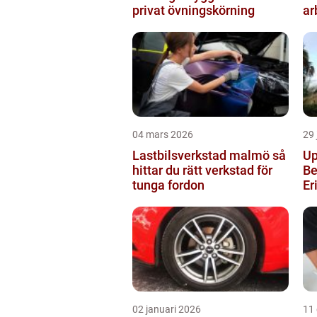
privat övningskörning
ar
04 mars 2026
29 
Lastbilsverkstad malmö så
Up
hittar du rätt verkstad för
Be
tunga fordon
Er
02 januari 2026
11