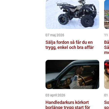
07 maj 2026
11 
Sälja fordon så får du en
Bå
trygg, enkel och bra affär
Så
mo
rä
03 april 2026
01 
Handledarkurs körkort
Sol
borlänge trygg start för
so