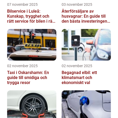
07 november 2025
03 november 2025
Bilservice i Luleå:
Återförsäljare av
Kunskap, trygghet och
husvagnar: En guide till
rätt service för bilen i rätt
den bästa investeringen
tid
för din fritid
02 november 2025
02 november 2025
Taxi i Oskarshamn: En
Begagnad elbil: ett
guide till smidiga och
klimatsmart och
trygga resor
ekonomiskt val