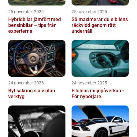
25 november 2025
25 november 2025
Hybridbilar jämfört med
Så maximerar du elbilens
bensinbilar – tips från
räckvidd genom rätt
experterna
underhåll
24 november 2025
24 november 2025
Byt säkring själv utan
Elbilens miljöpåverkan -
verktyg
För nybörjare