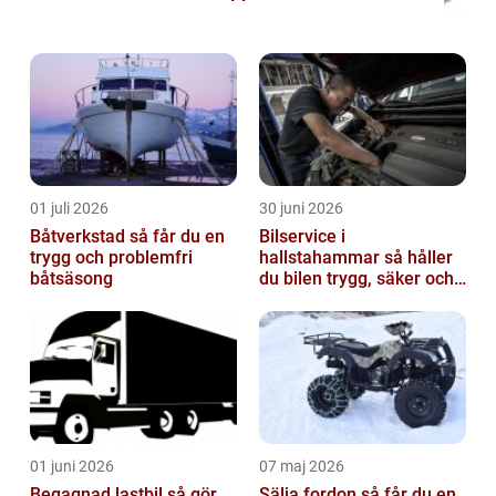
01 juli 2026
30 juni 2026
Båtverkstad så får du en
Bilservice i
trygg och problemfri
hallstahammar så håller
båtsäsong
du bilen trygg, säker och
värdefull
01 juni 2026
07 maj 2026
Begagnad lastbil så gör
Sälja fordon så får du en