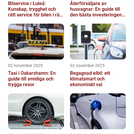
Bilservice i Luleå:
Återförsäljare av
Kunskap, trygghet och
husvagnar: En guide till
rätt service för bilen i rätt
den bästa investeringen
tid
för din fritid
02 november 2025
02 november 2025
Taxi i Oskarshamn: En
Begagnad elbil: ett
guide till smidiga och
klimatsmart och
trygga resor
ekonomiskt val