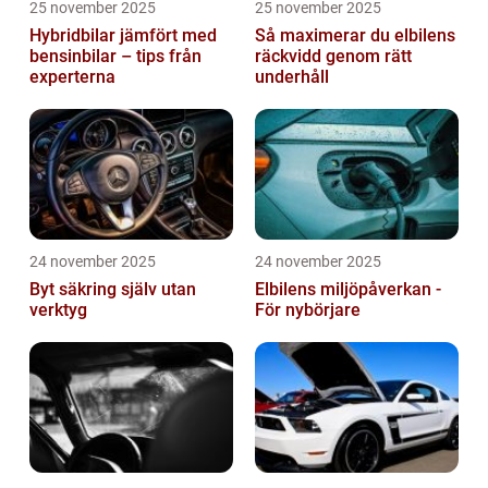
25 november 2025
25 november 2025
Hybridbilar jämfört med
Så maximerar du elbilens
bensinbilar – tips från
räckvidd genom rätt
experterna
underhåll
24 november 2025
24 november 2025
Byt säkring själv utan
Elbilens miljöpåverkan -
verktyg
För nybörjare