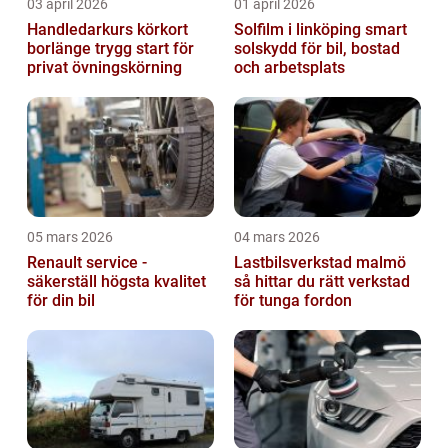
03 april 2026
01 april 2026
Handledarkurs körkort
Solfilm i linköping smart
borlänge trygg start för
solskydd för bil, bostad
privat övningskörning
och arbetsplats
05 mars 2026
04 mars 2026
Renault service -
Lastbilsverkstad malmö
säkerställ högsta kvalitet
så hittar du rätt verkstad
för din bil
för tunga fordon