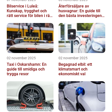
Bilservice i Luleå:
Återförsäljare av
Kunskap, trygghet och
husvagnar: En guide till
rätt service för bilen i rätt
den bästa investeringen
tid
för din fritid
02 november 2025
02 november 2025
Taxi i Oskarshamn: En
Begagnad elbil: ett
guide till smidiga och
klimatsmart och
trygga resor
ekonomiskt val