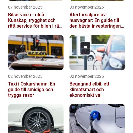
07 november 2025
03 november 2025
Bilservice i Luleå:
Återförsäljare av
Kunskap, trygghet och
husvagnar: En guide till
rätt service för bilen i rätt
den bästa investeringen
tid
för din fritid
02 november 2025
02 november 2025
Taxi i Oskarshamn: En
Begagnad elbil: ett
guide till smidiga och
klimatsmart och
trygga resor
ekonomiskt val