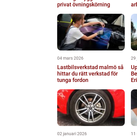
privat övningskörning
ar
04 mars 2026
29 
Lastbilsverkstad malmö så
Up
hittar du rätt verkstad för
Be
tunga fordon
Er
02 januari 2026
11