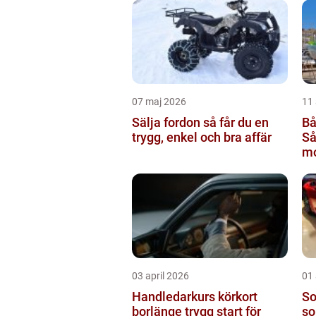
07 maj 2026
11 
Sälja fordon så får du en
Bå
trygg, enkel och bra affär
Så
mo
rä
03 april 2026
01 
Handledarkurs körkort
Sol
borlänge trygg start för
so