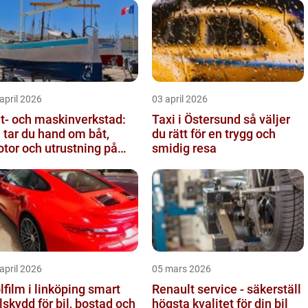
april 2026
03 april 2026
t- och maskinverkstad:
Taxi i Östersund så väljer
 tar du hand om båt,
du rätt för en trygg och
tor och utrustning på
smidig resa
tt sätt
april 2026
05 mars 2026
film i linköping smart
Renault service - säkerställ
lskydd för bil, bostad och
högsta kvalitet för din bil