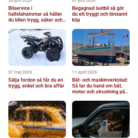
30 juni 2026
01 juni 2026
Bilservice i
Begagnad lastbil så gör
hallstahammar så håller
du ett tryggt och lönsamt
du bilen trygg, säker och
köp
värdefull
07 maj 2026
11 april 2026
Sälja fordon så får du en
Båt- och maskinverkstad:
trygg, enkel och bra affär
Så tar du hand om båt,
motor och utrustning på
rätt sätt