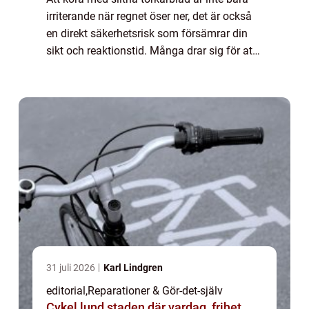
irriterande när regnet öser ner, det är också
en direkt säkerhetsrisk som försämrar din
sikt och reaktionstid. Många drar sig för att
fixa det sj&aum...
31 juli 2026
Karl Lindgren
editorial
,
Reparationer & Gör-det-själv
Cykel lund staden där vardag, frihet