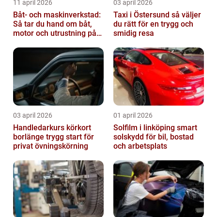
11 april 2026
03 april 2026
Båt- och maskinverkstad:
Taxi i Östersund så väljer
Så tar du hand om båt,
du rätt för en trygg och
motor och utrustning på
smidig resa
rätt sätt
03 april 2026
01 april 2026
Handledarkurs körkort
Solfilm i linköping smart
borlänge trygg start för
solskydd för bil, bostad
privat övningskörning
och arbetsplats