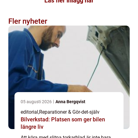
Läs fler inlägg här
Fler nyheter
05 augusti 2026
Anna Bergqvist
editorial
,
Reparationer & Gör-det-själv
Bilverkstad: Platsen som ger bilen
längre liv
Att köra med slitna torkarblad är inte bara