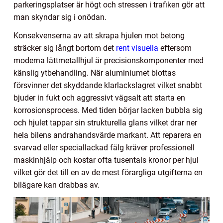
parkeringsplatser är högt och stressen i trafiken gör att
man skyndar sig i onödan.
Konsekvenserna av att skrapa hjulen mot betong
sträcker sig långt bortom det
rent visuella
eftersom
moderna lättmetallhjul är precisionskomponenter med
känslig ytbehandling. När aluminiumet blottas
försvinner det skyddande klarlackslagret vilket snabbt
bjuder in fukt och aggressivt vägsalt att starta en
korrosionsprocess. Med tiden börjar lacken bubbla sig
och hjulet tappar sin strukturella glans vilket drar ner
hela bilens andrahandsvärde markant. Att reparera en
svarvad eller speciallackad fälg kräver professionell
maskinhjälp och kostar ofta tusentals kronor per hjul
vilket gör det till en av de mest förargliga utgifterna en
bilägare kan drabbas av.