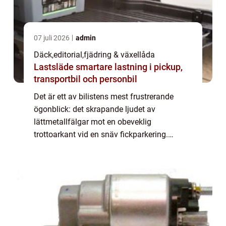
07 juli 2026
admin
Däck
,
editorial
,
fjädring & växellåda
Lastsläde smartare lastning i pickup,
transportbil och personbil
Det är ett av bilistens mest frustrerande
ögonblick: det skrapande ljudet av
lättmetallfälgar mot en obeveklig
trottoarkant vid en snäv fickparkering.
Kosmetiska skador är dyra att åtgärda, men
nu revolutioner...