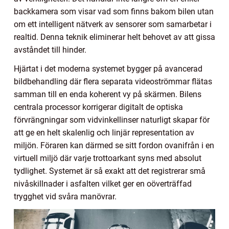
backkamera som visar vad som finns bakom bilen utan
om ett intelligent nätverk av sensorer som samarbetar i
realtid. Denna teknik eliminerar helt behovet av att gissa
avståndet till hinder.
Hjärtat i det moderna systemet bygger på avancerad
bildbehandling där flera separata videoströmmar flätas
samman till en enda koherent vy på skärmen. Bilens
centrala processor korrigerar digitalt de optiska
förvrängningar som vidvinkellinser naturligt skapar för
att ge en helt skalenlig och linjär representation av
miljön. Föraren kan därmed se sitt fordon ovanifrån i en
virtuell miljö där varje trottoarkant syns med absolut
tydlighet. Systemet är så exakt att det registrerar små
nivåskillnader i asfalten vilket ger en oöverträffad
trygghet vid svåra manövrar.