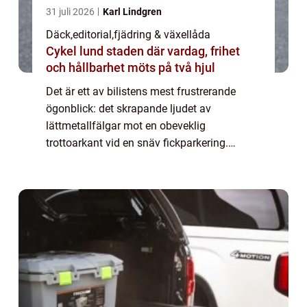
31 juli 2026
Karl Lindgren
Däck
,
editorial
,
fjädring & växellåda
Cykel lund staden där vardag, frihet
och hållbarhet möts på två hjul
Det är ett av bilistens mest frustrerande
ögonblick: det skrapande ljudet av
lättmetallfälgar mot en obeveklig
trottoarkant vid en snäv fickparkering.
Kosmetiska skador är dyra att åtgärda, men
nu revolutioner...