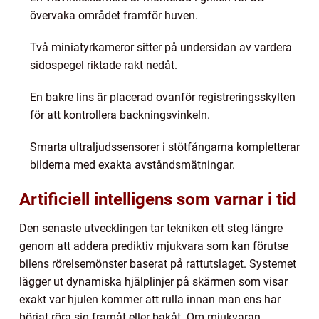
övervaka området framför huven.
Två miniatyrkameror sitter på undersidan av vardera
sidospegel riktade rakt nedåt.
En bakre lins är placerad ovanför registreringsskylten
för att kontrollera backningsvinkeln.
Smarta ultraljudssensorer i stötfångarna kompletterar
bilderna med exakta avståndsmätningar.
Artificiell intelligens som varnar i tid
Den senaste utvecklingen tar tekniken ett steg längre
genom att addera prediktiv mjukvara som kan förutse
bilens rörelsemönster baserat på rattutslaget. Systemet
lägger ut dynamiska hjälplinjer på skärmen som visar
exakt var hjulen kommer att rulla innan man ens har
börjat röra sig framåt eller bakåt. Om mjukvaran