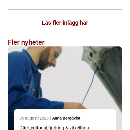
Läs fler inlägg här
Fler nyheter
05 augusti 2026
Anna Bergqvist
Däck
,
editorial
,
fjädring & växellåda