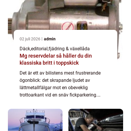
02 juli 2026
admin
Däck
,
editorial
,
fjädring & växellåda
Mg reservdelar så håller du din
klassiska britt i toppskick
Det är ett av bilistens mest frustrerande
ögonblick: det skrapande ljudet av
lättmetallfälgar mot en obeveklig
trottoarkant vid en snäv fickparkering.
Kosmetiska skador är dyra att åtgärda, men
nu revolutioner...