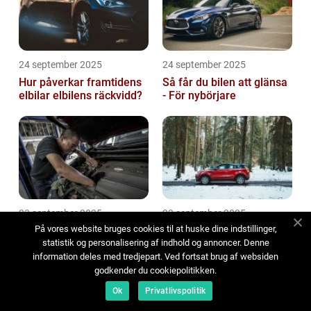
24 september 2025
24 september 2025
Hur påverkar framtidens
Så får du bilen att glänsa
elbilar elbilens räckvidd?
- För nybörjare
23 september 2025
23 september 2025
På vores website bruges cookies til at huske dine indstillinger,
Bromsvätskans betydelse
Vinterkörning – vad
för säkerheten
innebär det för dig som
statistik og personalisering af indhold og annoncer. Denne
bilägare?
information deles med tredjepart. Ved fortsat brug af websiden
godkender du cookiepolitikken.
Ok
Privatlivspolitik