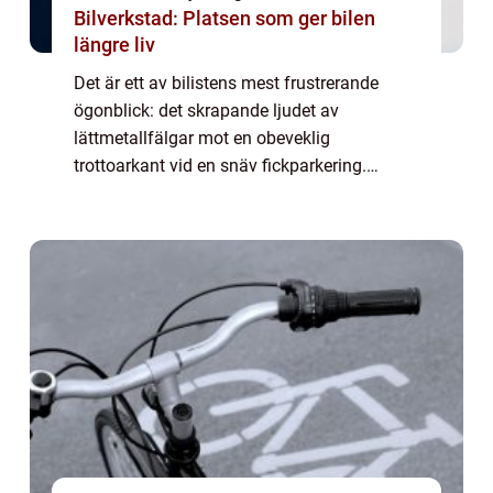
Bilverkstad: Platsen som ger bilen
längre liv
Det är ett av bilistens mest frustrerande
ögonblick: det skrapande ljudet av
lättmetallfälgar mot en obeveklig
trottoarkant vid en snäv fickparkering.
Kosmetiska skador är dyra att åtgärda, men
nu revolutioner...