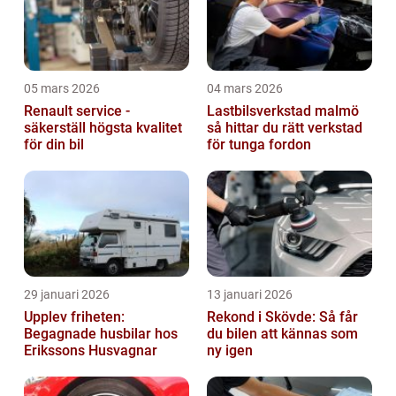
05 mars 2026
04 mars 2026
Renault service -
Lastbilsverkstad malmö
säkerställ högsta kvalitet
så hittar du rätt verkstad
för din bil
för tunga fordon
29 januari 2026
13 januari 2026
Upplev friheten:
Rekond i Skövde: Så får
Begagnade husbilar hos
du bilen att kännas som
Erikssons Husvagnar
ny igen