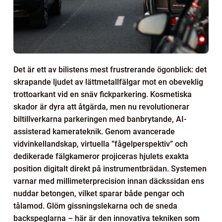
Det är ett av bilistens mest frustrerande ögonblick: det
skrapande ljudet av lättmetallfälgar mot en obeveklig
trottoarkant vid en snäv fickparkering. Kosmetiska
skador är dyra att åtgärda, men nu revolutionerar
biltillverkarna parkeringen med banbrytande, AI-
assisterad kamerateknik. Genom avancerade
vidvinkellandskap, virtuella ”fågelperspektiv” och
dedikerade fälgkameror projiceras hjulets exakta
position digitalt direkt på instrumentbrädan. Systemen
varnar med millimeterprecision innan däckssidan ens
nuddar betongen, vilket sparar både pengar och
tålamod. Glöm gissningslekarna och de sneda
backspeglarna – här är den innovativa tekniken som