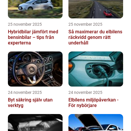
25 november 2025
25 november 2025
Hybridbilar jämfört med
Så maximerar du elbilens
bensinbilar – tips från
räckvidd genom rätt
experterna
underhåll
24 november 2025
24 november 2025
Byt säkring själv utan
Elbilens miljöpåverkan -
verktyg
För nybörjare