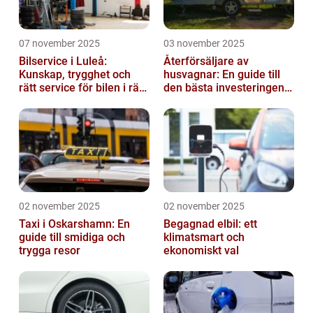
07 november 2025
03 november 2025
Bilservice i Luleå:
Återförsäljare av
Kunskap, trygghet och
husvagnar: En guide till
rätt service för bilen i rätt
den bästa investeringen
tid
för din fritid
02 november 2025
02 november 2025
Taxi i Oskarshamn: En
Begagnad elbil: ett
guide till smidiga och
klimatsmart och
trygga resor
ekonomiskt val