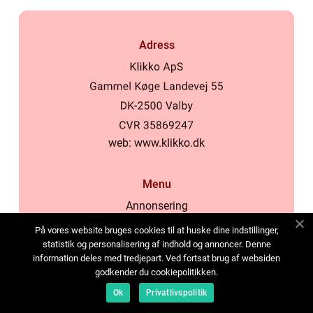
Adress
web:
www.klikko.dk
Menu
Annonsering
Om oss
På vores website bruges cookies til at huske dine indstillinger,
Cookies
statistik og personalisering af indhold og annoncer. Denne
information deles med tredjepart. Ved fortsat brug af websiden
Kontakta oss
godkender du cookiepolitikken.
Sitemap
Ok
Privatlivspolitik