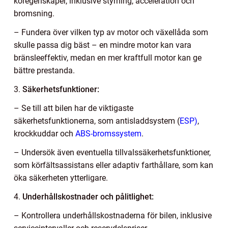
köregenskaper, inklusive styrning, acceleration och
bromsning.
– Fundera över vilken typ av motor och växellåda som
skulle passa dig bäst – en mindre motor kan vara
bränsleeffektiv, medan en mer kraftfull motor kan ge
bättre prestanda.
3.
Säkerhetsfunktioner:
– Se till att bilen har de viktigaste
säkerhetsfunktionerna, som antisladdsystem (
ESP)
,
krockkuddar och
ABS-bromssystem
.
– Undersök även eventuella tillvalssäkerhetsfunktioner,
som körfältsassistans eller adaptiv farthållare, som kan
öka säkerheten ytterligare.
4.
Underhållskostnader och pålitlighet:
– Kontrollera underhållskostnaderna för bilen, inklusive