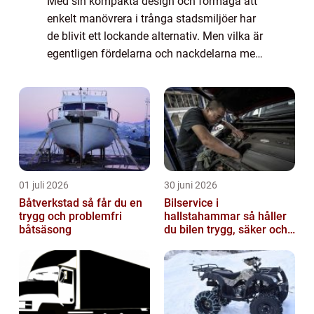
Med sin kompakta design och förmåga att
enkelt manövrera i trånga stadsmiljöer har
de blivit ett lockande alternativ. Men vilka är
egentligen fördelarna och nackdelarna med
att äga en liten bil? I denna artik...
01 juli 2026
30 juni 2026
Båtverkstad så får du en
Bilservice i
trygg och problemfri
hallstahammar så håller
båtsäsong
du bilen trygg, säker och
värdefull