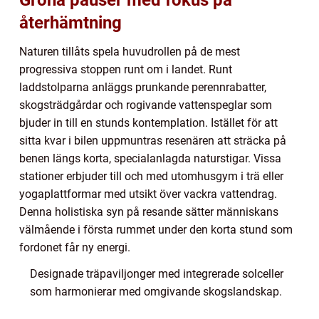
Gröna pauser med fokus på
återhämtning
Naturen tillåts spela huvudrollen på de mest
progressiva stoppen runt om i landet. Runt
laddstolparna anläggs prunkande perennrabatter,
skogsträdgårdar och rogivande vattenspeglar som
bjuder in till en stunds kontemplation. Istället för att
sitta kvar i bilen uppmuntras resenären att sträcka på
benen längs korta, specialanlagda naturstigar. Vissa
stationer erbjuder till och med utomhusgym i trä eller
yogaplattformar med utsikt över vackra vattendrag.
Denna holistiska syn på resande sätter människans
välmående i första rummet under den korta stund som
fordonet får ny energi.
Designade träpaviljonger med integrerade solceller
som harmonierar med omgivande skogslandskap.