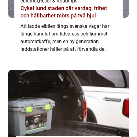
editorial
,
Resor & Roadtrips
Cykel lund staden där vardag, frihet
och hållbarhet möts på två hjul
Att ladda elbilen längs svenska vägar har
länge handlat om tidspress och ljummet
automatkaffe, men en ny generation
laddstationer håller på att förvandla de
nödvändiga pauserna till destinationer i sig.
Runto...