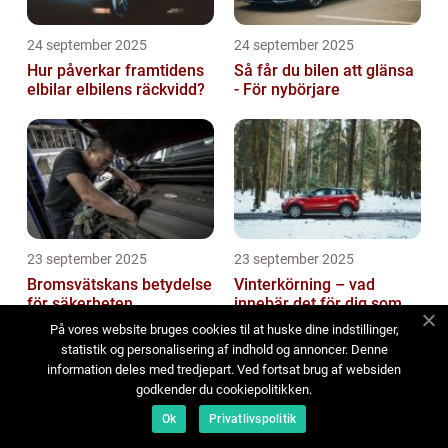
24 september 2025
24 september 2025
Hur påverkar framtidens
Så får du bilen att glänsa
elbilar elbilens räckvidd?
- För nybörjare
23 september 2025
23 september 2025
Bromsvätskans betydelse
Vinterkörning – vad
för säkerheten
innebär det för dig som
bilägare?
På vores website bruges cookies til at huske dine indstillinger,
statistik og personalisering af indhold og annoncer. Denne
information deles med tredjepart. Ved fortsat brug af websiden
godkender du cookiepolitikken.
Ok
Privatlivspolitik