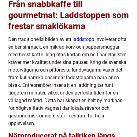
Från snabbkaffe till
gourmetmat: Laddstoppen som
frestar smaklökarna
Den traditionella bilden av ett
laddstopp
involverar ofta
en bensinmack, en mikrad korv och pappersmuggar
med beskt kaffe. Idag ritas kartan om helt när elbilister
kräver mer kvalitet under sina pauser. Kring de svenska
motorvägarna och pittoreska landsvägarna växer det
fram kulinariska oaser där laddstolparna bara är en
bisak. Entreprenörer inser att en laddning tar runt
tjugofem minuter, vilket är den perfekta tiden för en
vällagad måltid. Detta har skapat en helt ny marknad
för högkvalitativ vägmat där lokala råvaror och
gastronomisk omsorg står i centrum för hela
upplevelsen.
Närproducerat på tallriken längs