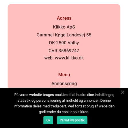
Adress
web:
www.klikko.dk
Menu
Annonsering
Om oss
På vores website bruges cookies til at huske dine indstillinger,
Cookies
statistik og personalisering af indhold og annoncer. Denne
information deles med tredjepart. Ved fortsat brug af websiden
Kontakta oss
godkender du cookiepolitikken.
Sitemap
Ok
Privatlivspolitik