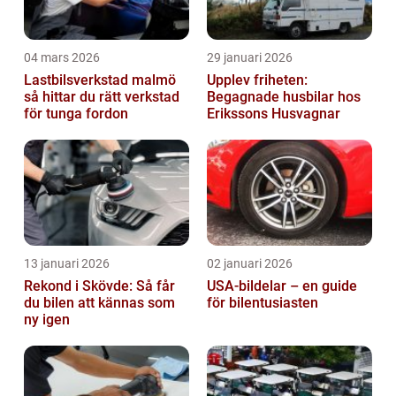
04 mars 2026
29 januari 2026
Lastbilsverkstad malmö
Upplev friheten:
så hittar du rätt verkstad
Begagnade husbilar hos
för tunga fordon
Erikssons Husvagnar
13 januari 2026
02 januari 2026
Rekond i Skövde: Så får
USA-bildelar – en guide
du bilen att kännas som
för bilentusiasten
ny igen