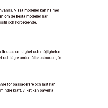
 används. Vissa modeller kan ha mer
n om de flesta modeller har
sstil och körbeteende.
rna är dess smidighet och möjligheten
et och lägre underhållskostnader gör
mme för passagerare och last kan
indre kraft, vilket kan påverka