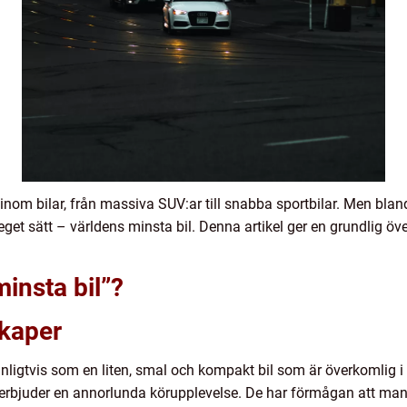
 inom bilar, från massiva SUV:ar till snabba sportbilar. Men blan
eget sätt – världens minsta bil. Denna artikel ger en grundlig öv
insta bil”?
skaper
nligtvis som en liten, smal och kompakt bil som är överkomlig i s
h erbjuder en annorlunda körupplevelse. De har förmågan att m