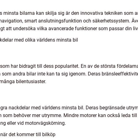
s minsta bilarna kan skilja sig är den innovativa tekniken som
avigation, smart anslutningsfunktion och säkerhetssystem. Äve
igt att undersöka vilka avancerade funktioner som passar din liv
delar med olika världens minsta bil
 som har bidragit till dess popularitet. En av de största fördela
om andra bilar inte kan ta sig igenom. Deras bränsleeffektivit
 många bilentusiaster.
några nackdelar med världens minsta bil. Deras begränsade utry
m som behöver mer utrymme. Mindre motorer kan också leda till m
ing eller vid motorvägskörning.
 när det kommer till bilköp