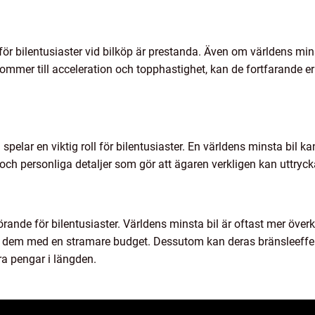
ör bilentusiaster vid bilköp är prestanda. Även om världens min
 kommer till acceleration och topphastighet, kan de fortfarande e
spelar en viktig roll för bilentusiaster. En världens minsta bil ka
och personliga detaljer som gör att ägaren verkligen kan uttrycka
rande för bilentusiaster. Världens minsta bil är oftast mer överk
för dem med en stramare budget. Dessutom kan deras bränsleeffek
ra pengar i längden.