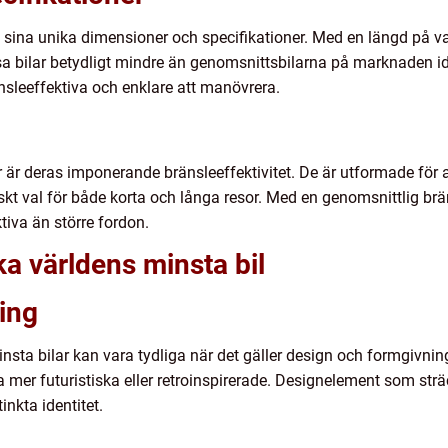
 sina unika dimensioner och specifikationer. Med en längd på van
sa bilar betydligt mindre än genomsnittsbilarna på marknaden 
änsleeffektiva och enklare att manövrera.
är deras imponerande bränsleeffektivitet. De är utformade för a
iskt val för både korta och långa resor. Med en genomsnittlig brän
tiva än större fordon.
ka världens minsta bil
ing
nsta bilar kan vara tydliga när det gäller design och formgivnin
a mer futuristiska eller retroinspirerade. Designelement som strä
tinkta identitet.