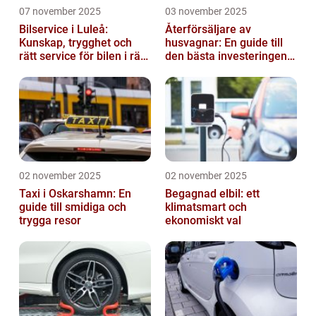
07 november 2025
03 november 2025
Bilservice i Luleå:
Återförsäljare av
Kunskap, trygghet och
husvagnar: En guide till
rätt service för bilen i rätt
den bästa investeringen
tid
för din fritid
02 november 2025
02 november 2025
Taxi i Oskarshamn: En
Begagnad elbil: ett
guide till smidiga och
klimatsmart och
trygga resor
ekonomiskt val