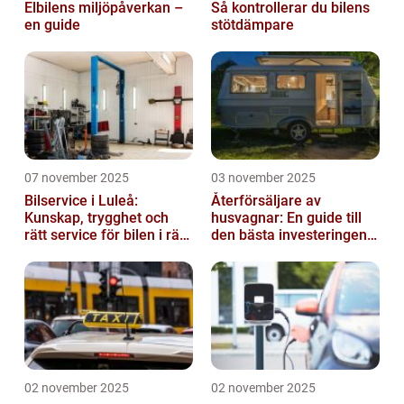
Elbilens miljöpåverkan –
Så kontrollerar du bilens
en guide
stötdämpare
07 november 2025
03 november 2025
Bilservice i Luleå:
Återförsäljare av
Kunskap, trygghet och
husvagnar: En guide till
rätt service för bilen i rätt
den bästa investeringen
tid
för din fritid
02 november 2025
02 november 2025