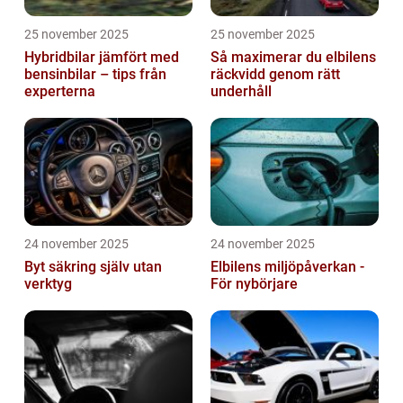
25 november 2025
25 november 2025
Hybridbilar jämfört med
Så maximerar du elbilens
bensinbilar – tips från
räckvidd genom rätt
experterna
underhåll
24 november 2025
24 november 2025
Byt säkring själv utan
Elbilens miljöpåverkan -
verktyg
För nybörjare