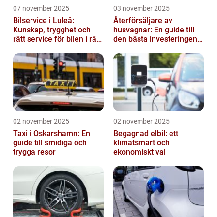
07 november 2025
03 november 2025
Bilservice i Luleå:
Återförsäljare av
Kunskap, trygghet och
husvagnar: En guide till
rätt service för bilen i rätt
den bästa investeringen
tid
för din fritid
02 november 2025
02 november 2025
Taxi i Oskarshamn: En
Begagnad elbil: ett
guide till smidiga och
klimatsmart och
trygga resor
ekonomiskt val