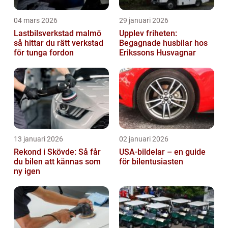
04 mars 2026
29 januari 2026
Lastbilsverkstad malmö
Upplev friheten:
så hittar du rätt verkstad
Begagnade husbilar hos
för tunga fordon
Erikssons Husvagnar
13 januari 2026
02 januari 2026
Rekond i Skövde: Så får
USA-bildelar – en guide
du bilen att kännas som
för bilentusiasten
ny igen