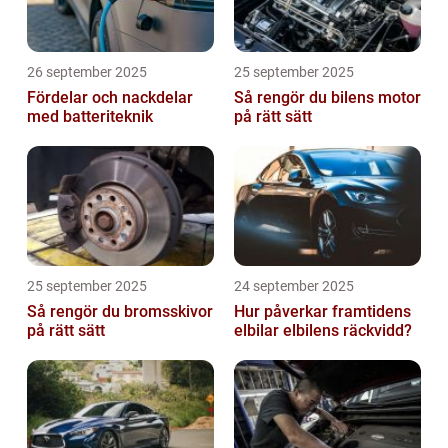
26 september 2025
25 september 2025
Fördelar och nackdelar
Så rengör du bilens motor
med batteriteknik
på rätt sätt
25 september 2025
24 september 2025
Så rengör du bromsskivor
Hur påverkar framtidens
på rätt sätt
elbilar elbilens räckvidd?