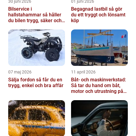
30 juni 2026
01 juni 2026
Bilservice i
Begagnad lastbil så gör
hallstahammar så håller
du ett tryggt och lönsamt
du bilen trygg, säker och
köp
värdefull
07 maj 2026
11 april 2026
Sälja fordon så får du en
Båt- och maskinverkstad:
trygg, enkel och bra affär
Så tar du hand om båt,
motor och utrustning på
rätt sätt