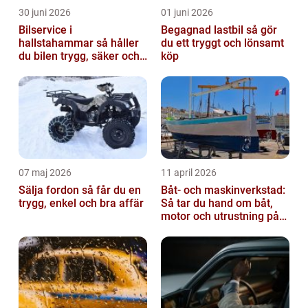
30 juni 2026
01 juni 2026
Bilservice i
Begagnad lastbil så gör
hallstahammar så håller
du ett tryggt och lönsamt
du bilen trygg, säker och
köp
värdefull
07 maj 2026
11 april 2026
Sälja fordon så får du en
Båt- och maskinverkstad:
trygg, enkel och bra affär
Så tar du hand om båt,
motor och utrustning på
rätt sätt