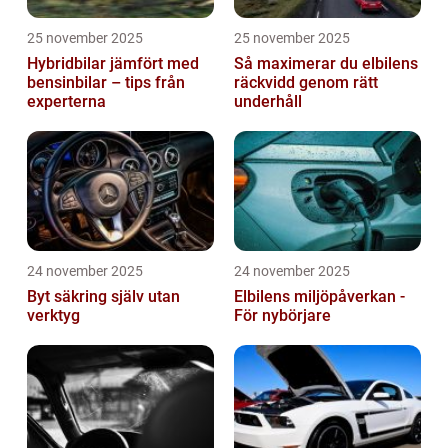
25 november 2025
25 november 2025
Hybridbilar jämfört med
Så maximerar du elbilens
bensinbilar – tips från
räckvidd genom rätt
experterna
underhåll
24 november 2025
24 november 2025
Byt säkring själv utan
Elbilens miljöpåverkan -
verktyg
För nybörjare