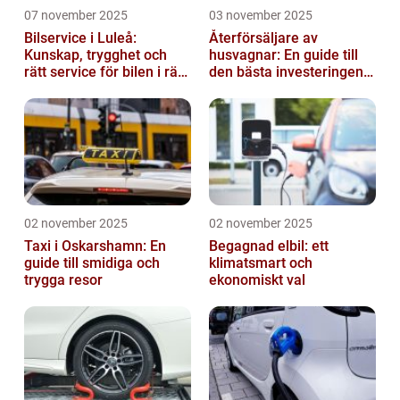
07 november 2025
03 november 2025
Bilservice i Luleå:
Återförsäljare av
Kunskap, trygghet och
husvagnar: En guide till
rätt service för bilen i rätt
den bästa investeringen
tid
för din fritid
02 november 2025
02 november 2025
Taxi i Oskarshamn: En
Begagnad elbil: ett
guide till smidiga och
klimatsmart och
trygga resor
ekonomiskt val